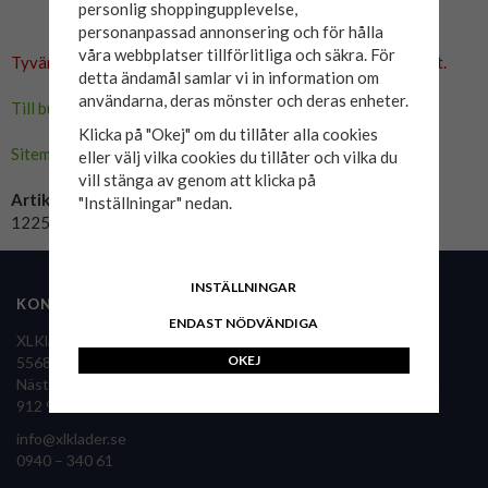
personlig shoppingupplevelse,
personanpassad annonsering och för hålla
våra webbplatser tillförlitliga och säkra. För
Tyvärr ingår inte denna produkt i vårt sortiment för tillfället.
detta ändamål samlar vi in information om
användarna, deras mönster och deras enheter.
Till butikens startsida »
Klicka på "Okej" om du tillåter alla cookies
Sitemap »
eller välj vilka cookies du tillåter och vilka du
vill stänga av genom att klicka på
Artikelnummer:
"Inställningar" nedan.
12258870-PeachParfait
INSTÄLLNINGAR
KONTAKTA OSS
FÖLJ OSS
ENDAST NÖDVÄNDIGA
XLKläder Sverige AB
OKEJ
556860-9126
Nästansjö 36
XLKläder i pressen
912 92 Vilhelmina
info@xlklader.se
0940 – 340 61