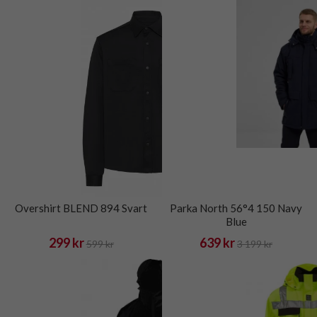
Overshirt BLEND 894 Svart
Parka North 56°4 150 Navy
Blue
299 kr
639 kr
599 kr
3 199 kr