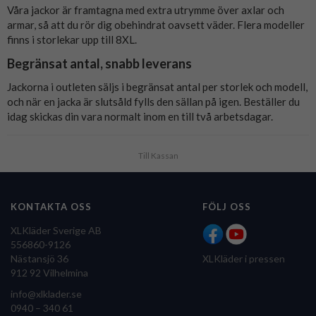
Våra jackor är framtagna med extra utrymme över axlar och
armar, så att du rör dig obehindrat oavsett väder. Flera modeller
finns i storlekar upp till 8XL.
Begränsat antal, snabb leverans
Jackorna i outleten säljs i begränsat antal per storlek och modell,
och när en jacka är slutsåld fylls den sällan på igen. Beställer du
idag skickas din vara normalt inom en till två arbetsdagar.
Till Kassan
KONTAKTA OSS
FÖLJ OSS
XLKläder Sverige AB
556860-9126
Nästansjö 36
XLKläder i pressen
912 92 Vilhelmina
info@xlklader.se
0940 – 340 61