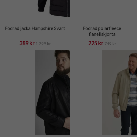
Fodrad jacka Hampshire Svart
Fodrad polarfleece
flanellskjorta
389 kr
225 kr
1 299 kr
749 kr