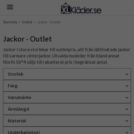
Startsida
Outlet
Jackor - Outlet
Produkten har blivit tillagd i varukorgen
Jackor - Outlet
Jackor i stora storlekar till outletpris, allt från lättfodrade jackor
till varmare vinterjackor. Utvalda modeller från bland annat
North 56°4 säljs till rabatterat pris i begränsat antal.
Storlek
Färg
Varumärke
Ärmlängd
Material
Underkategori