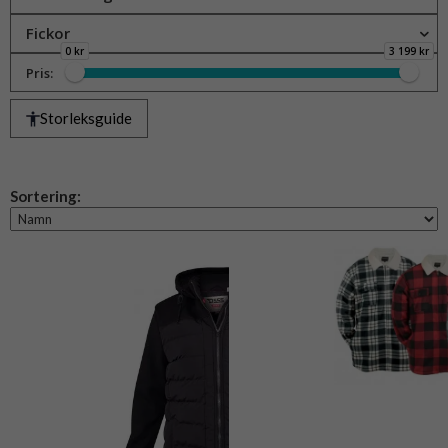
Fickor
0 kr
3 199 kr
Pris:
Storleksguide
Sortering: