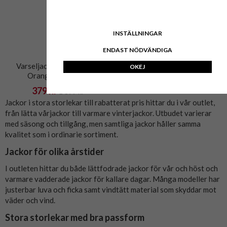
INSTÄLLNINGAR
ENDAST NÖDVÄNDIGA
Varseljacka Marc & Mark
OKEJ
Orange 3XL-10XL
379 kr
1 899 kr
Jackor i stora storlekar till rabatterat pris hittar du i vår outlet,
från lätta vårjackor till varmare vinterjackor. Utbudet varierar
med säsong och tillgång, men samtliga jackor håller samma
kvalitet som i ordinarie sortiment.
Jackor för olika årstider
I outleten hittar du både lättfodrade jackor för vår och höst och
varmare vadderade jackor för kallare dagar. Många modeller har
justerbar luva och ficka samt vindtätt material som skyddar mot
väder och vind.
Stora storlekar med bra passform