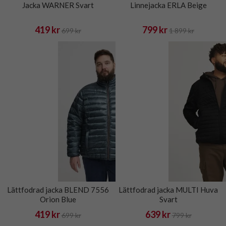
Jacka WARNER Svart
Linnejacka ERLA Beige
419 kr
799 kr
699 kr
1 899 kr
Lättfodrad jacka BLEND 7556
Lättfodrad jacka MULTI Huva
Orion Blue
Svart
419 kr
639 kr
699 kr
799 kr