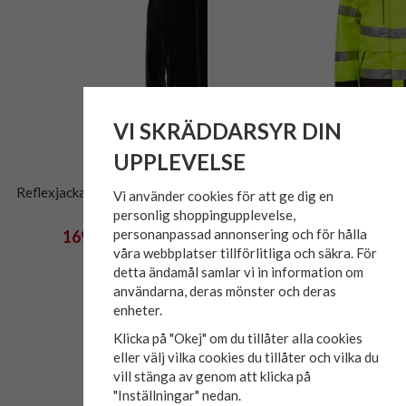
VI SKRÄDDARSYR DIN
UPPLEVELSE
Reflexjacka Svart True North
Skaljacka Varsel ÅBO Ocean
Vi använder cookies för att ge dig en
personlig shoppingupplevelse,
personanpassad annonsering och för hålla
169 kr
1 146 kr
849 kr
1 910 kr
våra webbplatser tillförlitliga och säkra. För
detta ändamål samlar vi in information om
användarna, deras mönster och deras
enheter.
Klicka på "Okej" om du tillåter alla cookies
eller välj vilka cookies du tillåter och vilka du
vill stänga av genom att klicka på
"Inställningar" nedan.