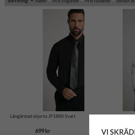
Sortering:
Namn
Pris stigande
Pris fallande
Senast in
Långärmad skjorta JP1880 Svart
Långärmad skjorta J
VI SKRÄD
699 kr
699 kr