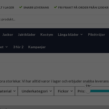
T I LAGER
SNABB LEVERANS
FRI FRAKT PÅ ORDER FRÅN 1200 KR
Jackor
Jaktkläder
Kostym
Långa kläder
Pikétröjor
et
3 för 2
Kampanjer
ra storlekar. Vi har alltid varor i lager och erbjuder snabba leverans
0 kr
aterial
Underkategori
Fickor
Pris: