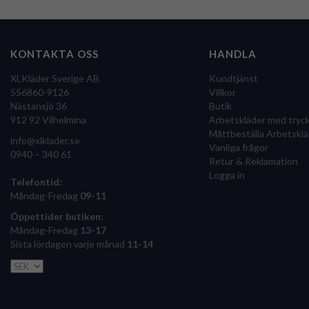
KONTAKTA OSS
HANDLA
XLKläder Sverige AB
Kundtjänst
556860-9126
Villkor
Nästansjö 36
Butik
912 92 Vilhelmina
Arbetskläder med tryc
Måttbeställa Arbetsklä
info@xlklader.se
Vanliga frågor
0940 – 340 61
Retur & Reklamation
Logga in
Telefontid:
Måndag-Fredag
09-11
Öppettider butiken:
Måndag-Fredag
13-17
Sista lördagen varje månad
11-14