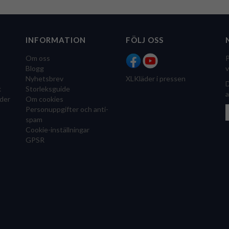
INFORMATION
FÖLJ OSS
Om oss
P
Blogg
v
Nyhetsbrev
XLKläder i pressen
D
k
Storleksguide
a
der
Om cookies
Personuppgifter och anti-
spam
Cookie-inställningar
GPSR