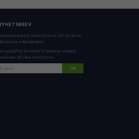
NYHETSBREV
renumerera på nyhetsbrevet och ta del av
åra bästa erbjudanden!
e uppgifter du matar in kommer endast
nvändas till våra nyhetsbrev.
OK