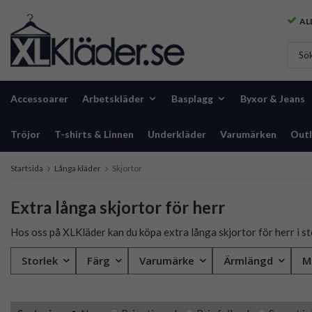
ALL
Accessoarer
Arbetskläder
Basplagg
Byxor & Jeans
Tröjor
T-shirts & Linnen
Underkläder
Varumärken
Outl
Startsida
Långa kläder
Skjortor
Extra långa skjortor för herr
Hos oss på XLKläder kan du köpa extra långa skjortor för herr i sto
Storlek
Färg
Varumärke
Ärmlängd
M