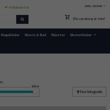
FYSISK BUTIK
Din varukorg är tom!
Regnkläder
Shorts & Bad
Skjortor
Skoterkläder
er.
699 kr
Storleksguide