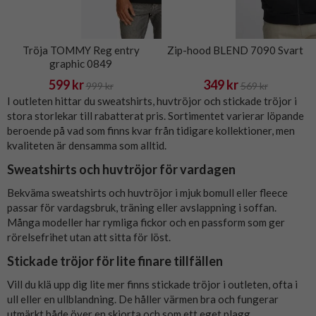
Tröja TOMMY Reg entry
Zip-hood BLEND 7090 Svart
graphic 0849
599 kr
349 kr
999 kr
569 kr
I outleten hittar du sweatshirts, huvtröjor och stickade tröjor i
stora storlekar till rabatterat pris. Sortimentet varierar löpande
beroende på vad som finns kvar från tidigare kollektioner, men
kvaliteten är densamma som alltid.
Sweatshirts och huvtröjor för vardagen
Bekväma sweatshirts och huvtröjor i mjuk bomull eller fleece
passar för vardagsbruk, träning eller avslappning i soffan.
Många modeller har rymliga fickor och en passform som ger
rörelsefrihet utan att sitta för löst.
Stickade tröjor för lite finare tillfällen
Vill du klä upp dig lite mer finns stickade tröjor i outleten, ofta i
ull eller en ullblandning. De håller värmen bra och fungerar
utmärkt både över en skjorta och som ett eget plagg.