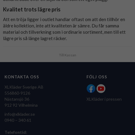
Kvalitet trots lägre pris
Att en tröja ligger i outlet handlar oftast om att den tillhör en
äldre kollektion, inte att kvaliteten är sämre. Du får samma
material och tillverkning som i ordinarie sortiment, men till ett
lägre pris så länge lagret räcker.
Till Kassan
KONTAKTA OSS
FÖLJ OSS
XLKläder Sverige AB
556860-9126
Nästansjö 36
XLKläder i pressen
912 92 Vilhelmina
info@xlklader.se
0940 – 340 61
Telefontid: