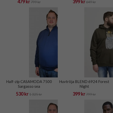
479 kr
399 kr
799 kr
649 kr
Half-zip CASAMODA 7500
Huvtröja BLEND 6924 Forest
Sargasso sea
Night
530 kr
399 kr
1 325 kr
799 kr