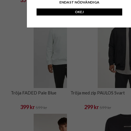
449 kr
499 kr
ENDAST NÖDVÄNDIGA
OKEJ
Tröja FADED Pale Blue
Tröja med zip PAULOS Svart
399 kr
299 kr
599 kr
599 kr