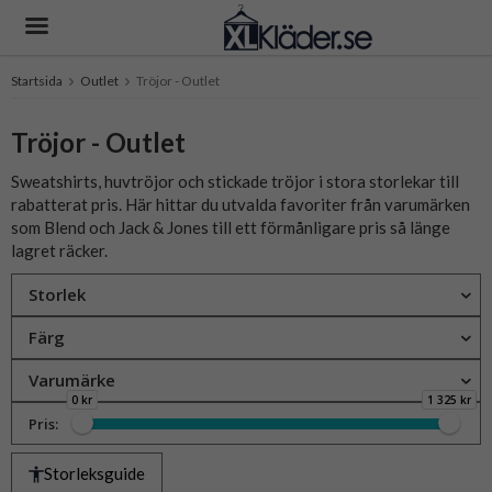
Startsida
Outlet
Tröjor - Outlet
Produkten har blivit tillagd i varukorgen
Tröjor - Outlet
Sweatshirts, huvtröjor och stickade tröjor i stora storlekar till
rabatterat pris. Här hittar du utvalda favoriter från varumärken
som Blend och Jack & Jones till ett förmånligare pris så länge
lagret räcker.
Storlek
Färg
Varumärke
0 kr
1 325 kr
Pris:
Storleksguide