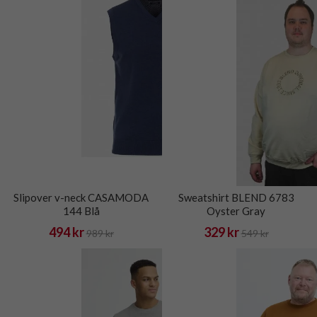
Slipover v-neck CASAMODA
Sweatshirt BLEND 6783
144 Blå
Oyster Gray
494 kr
329 kr
989 kr
549 kr