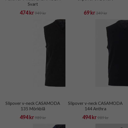
Svart
474 kr
69 kr
949 kr
349 kr
Slipover v-neck CASAMODA
Slipover v-neck CASAMODA
135 Mörkblå
144 Anthra
494 kr
494 kr
989 kr
989 kr