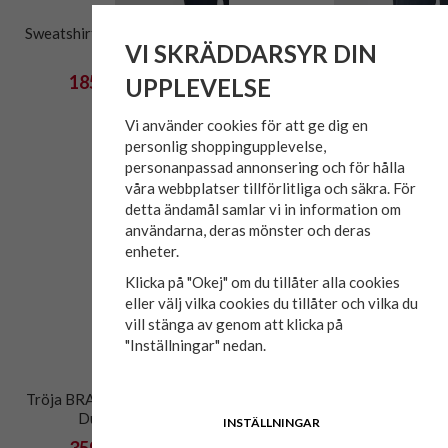
Sweatshirt SOHO Celestial
Sweatshirt SOHO Vetiver
VI SKRÄDDARSYR DIN
Blue
185 kr
329 kr
UPPLEVELSE
549 kr
549 kr
Vi använder cookies för att ge dig en
personlig shoppingupplevelse,
personanpassad annonsering och för hålla
våra webbplatser tillförlitliga och säkra. För
detta ändamål samlar vi in information om
användarna, deras mönster och deras
enheter.
Klicka på "Okej" om du tillåter alla cookies
eller välj vilka cookies du tillåter och vilka du
vill stänga av genom att klicka på
"Inställningar" nedan.
Tröja BRADLEY Crew neck
Tröja EMIL Roll neck Svart
Duffel Bag
INSTÄLLNINGAR
359 kr
249 kr