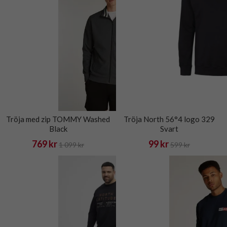
Tröja med zip TOMMY Washed
Tröja North 56°4 logo 329
Black
Svart
769 kr
99 kr
1 099 kr
599 kr