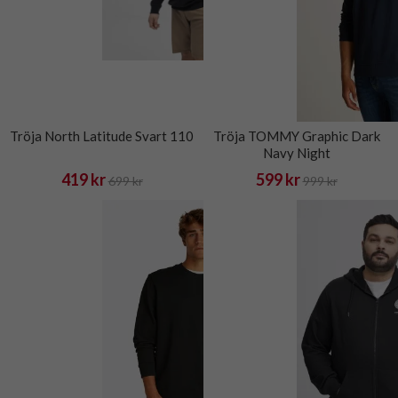
Tröja North Latitude Svart 110
Tröja TOMMY Graphic Dark
Navy Night
419 kr
599 kr
699 kr
999 kr