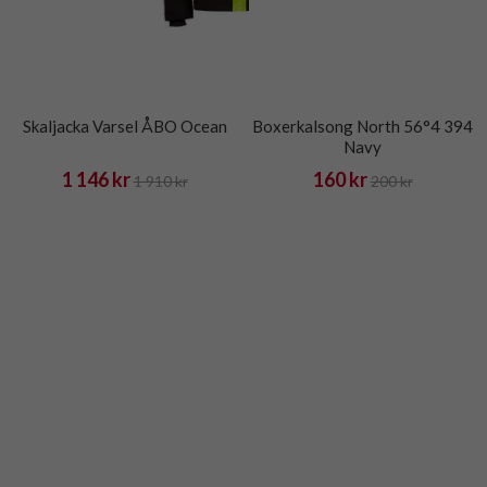
Skaljacka Varsel ÅBO Ocean
Boxerkalsong North 56°4 394
Navy
1 146 kr
160 kr
1 910 kr
200 kr