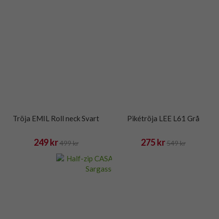
Tröja EMIL Roll neck Svart
Pikétröja LEE L61 Grå
249 kr
275 kr
499 kr
549 kr