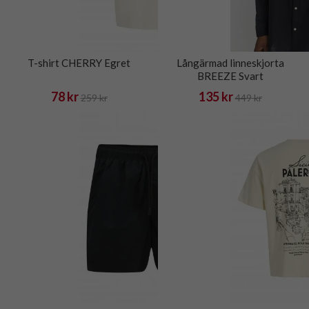
T-shirt CHERRY Egret
Långärmad linneskjorta
BREEZE Svart
78 kr
135 kr
259 kr
449 kr