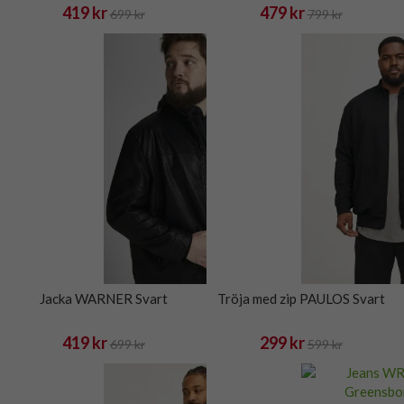
419 kr
479 kr
699 kr
799 kr
Jacka WARNER Svart
Tröja med zip PAULOS Svart
419 kr
299 kr
699 kr
599 kr