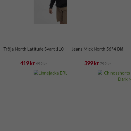
Tröja North Latitude Svart 110
Jeans Mick North 56°4 Blå
419 kr
399 kr
699 kr
799 kr