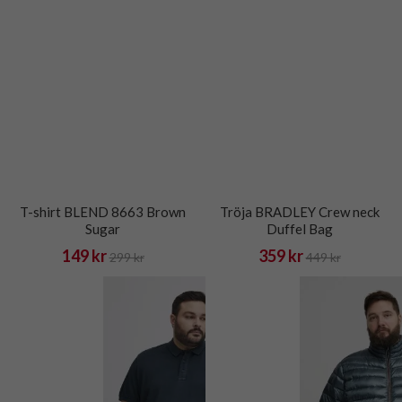
T-shirt BLEND 8663 Brown
Tröja BRADLEY Crew neck
Sugar
Duffel Bag
149 kr
359 kr
299 kr
449 kr