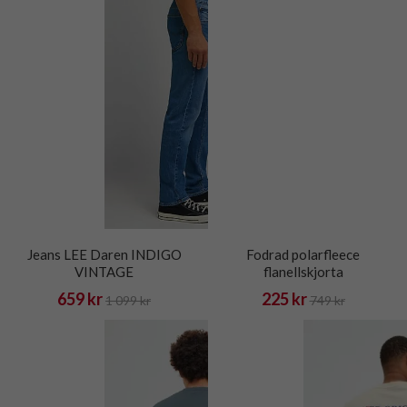
Jeans LEE Daren INDIGO
Fodrad polarfleece
VINTAGE
flanellskjorta
659 kr
225 kr
1 099 kr
749 kr