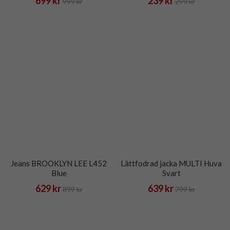
699 kr
239 kr
999 kr
299 kr
Jeans BROOKLYN LEE L452
Lättfodrad jacka MULTI Huva
Blue
Svart
629 kr
639 kr
899 kr
799 kr