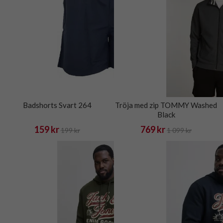
Badshorts Svart 264
Tröja med zip TOMMY Washed
Black
159 kr
769 kr
199 kr
1 099 kr