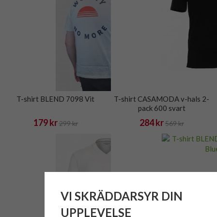
T-shirt BLEND 7098 Vit
T-shirt CASAMODA v-hals 2-
pack 600 svart
179 kr
284 kr
299 kr
569 kr
VI SKRÄDDARSYR DIN
UPPLEVELSE