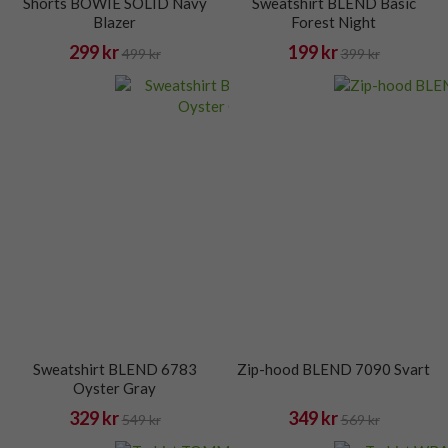
Shorts BOWIE SOLID Navy
Sweatshirt BLEND Basic
Blazer
Forest Night
299 kr
199 kr
499 kr
399 kr
Sweatshirt BLEND 6783
Zip-hood BLEND 7090 Svart
Oyster Gray
329 kr
349 kr
549 kr
569 kr