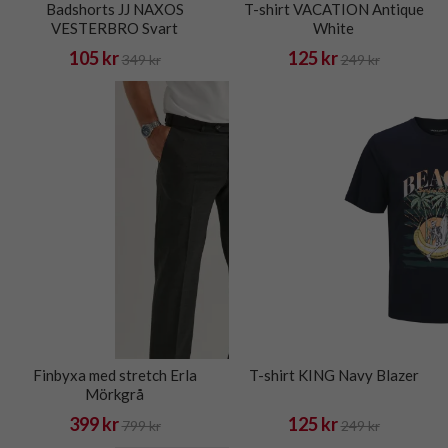
Badshorts JJ NAXOS
T-shirt VACATION Antique
VESTERBRO Svart
White
105 kr
125 kr
349 kr
249 kr
Finbyxa med stretch Erla
T-shirt KING Navy Blazer
Mörkgrå
399 kr
125 kr
799 kr
249 kr