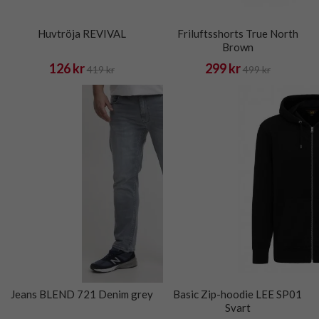
Huvtröja REVIVAL
Friluftsshorts True North
Brown
126 kr
299 kr
419 kr
499 kr
Jeans BLEND 721 Denim grey
Basic Zip-hoodie LEE SP01
Svart