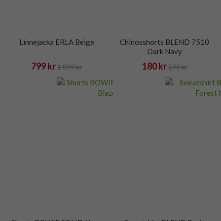
Linnejacka ERLA Beige
Chinosshorts BLEND 7510
Dark Navy
799 kr
180 kr
1 899 kr
599 kr