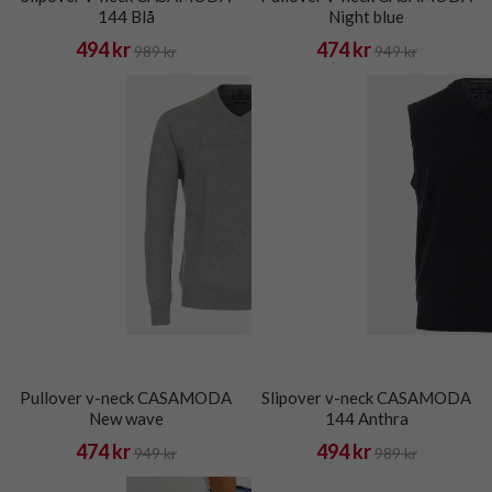
144 Blå
Night blue
494 kr
474 kr
989 kr
949 kr
Pullover v-neck CASAMODA
Slipover v-neck CASAMODA
New wave
144 Anthra
474 kr
494 kr
949 kr
989 kr