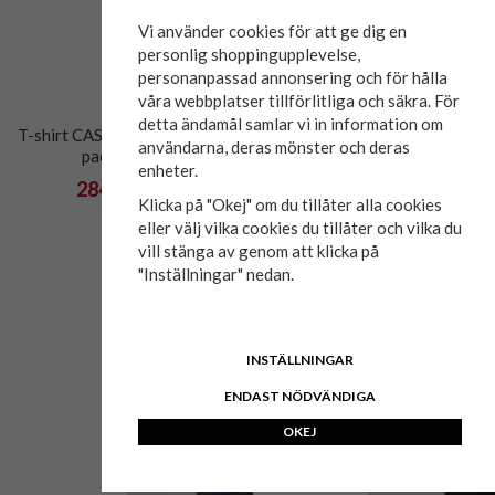
Vi använder cookies för att ge dig en
personlig shoppingupplevelse,
personanpassad annonsering och för hålla
våra webbplatser tillförlitliga och säkra. För
detta ändamål samlar vi in information om
T-shirt CASAMODA v-hals 2-
T-shirt BLEND 7097 Dusty
användarna, deras mönster och deras
pack 600 vit
Blue
enheter.
284 kr
149 kr
569 kr
299 kr
Klicka på "Okej" om du tillåter alla cookies
eller välj vilka cookies du tillåter och vilka du
vill stänga av genom att klicka på
"Inställningar" nedan.
INSTÄLLNINGAR
ENDAST NÖDVÄNDIGA
OKEJ