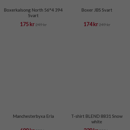
Boxerkalsong North 56°4 394
Boxer JBS Svart
Svart
175 kr
174 kr
249 kr
249 kr
Manchesterbyxa Erla
T-shirt BLEND 8831 Snow
white