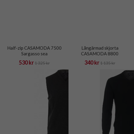
Half-zip CASAMODA 7500
Långärmad skjorta
Sargasso sea
CASAMODA 8800
530 kr
340 kr
1 325 kr
1 135 kr