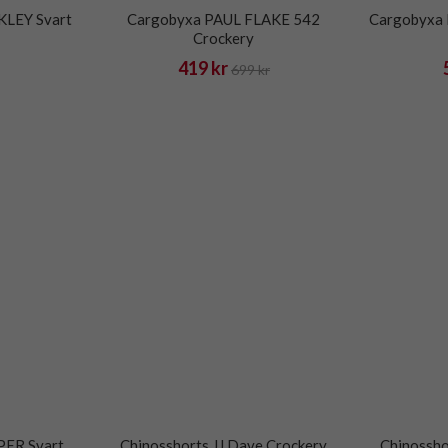
LEY Svart
Cargobyxa PAUL FLAKE 542
Cargobyxa
Crockery
419 kr
699 kr
ER Svart
Chinosshorts JJ Dave Crockery
Chinossho