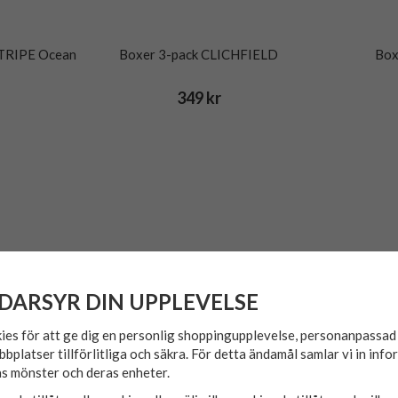
STRIPE Ocean
Boxer 3-pack CLICHFIELD
Box
349 kr
DARSYR DIN UPPLEVELSE
ies för att ge dig en personlig shoppingupplevelse, personanpassa
bbplatser tillförlitliga och säkra. För detta ändamål samlar vi in inf
s mönster och deras enheter.