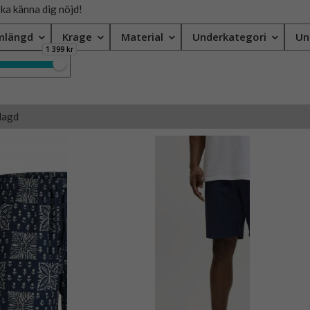
ska känna dig nöjd!
mlängd
Krage
Material
Underkategori
Un
1 399 kr
lagd