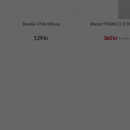
Beanie DNA Mössa
Blazer FRANCO JJ D
129 kr
360 kr
1 199 