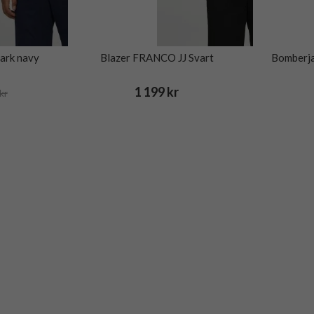
ark navy
Blazer FRANCO JJ Svart
Bomberja
1 199 kr
kr