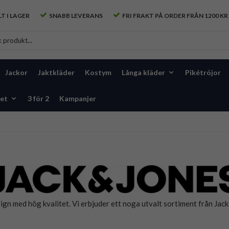
T I LAGER
SNABB LEVERANS
FRI FRAKT PÅ ORDER FRÅN 1200 KR
Jackor
Jaktkläder
Kostym
Långa kläder
Pikétröjor
et
3 för 2
Kampanjer
 med hög kvalitet. Vi erbjuder ett noga utvalt sortiment från Jack & J