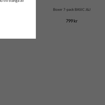
du vill stänga av
r 5-pack OLIVER
Boxer 7-pack BASIC J&J
499 kr
799 kr