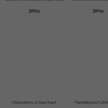
399 kr
399 kr
Chinosshorts JJ Dave Svart
Flanellskjorta CLAS