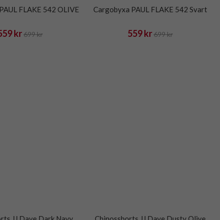
 PAUL FLAKE 542 OLIVE
Cargobyxa PAUL FLAKE 542 Svart
559 kr
559 kr
699 kr
699 kr
rts JJ Dave Dark Navy
Chinosshorts JJ Dave Dusty Olive