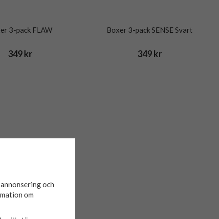
er 3-pack FLAW
Boxer 3-pack SENSE Svart
349 kr
349 kr
d annonsering och
ormation om