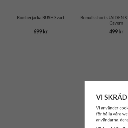
Bomberjacka RUSH Svart
Bomullsshorts JAIDEN 
Cavern
699 kr
499 kr
VI SKRÄD
Vi använder cook
för hålla våra we
användarna, dera