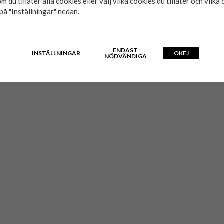
m du tillåter alla cookies eller välj vilka cookies du tillåter och vilka 
på "Inställningar" nedan.
HUEY
Boxer 5-pack JJ Basic
Boxe
499 kr
ENDAST
INSTÄLLNINGAR
OKEJ
NÖDVÄNDIGA