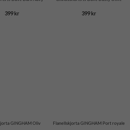
399 kr
399 kr
skjorta GINGHAM Oliv
Flanellskjorta GINGHAM Port royale