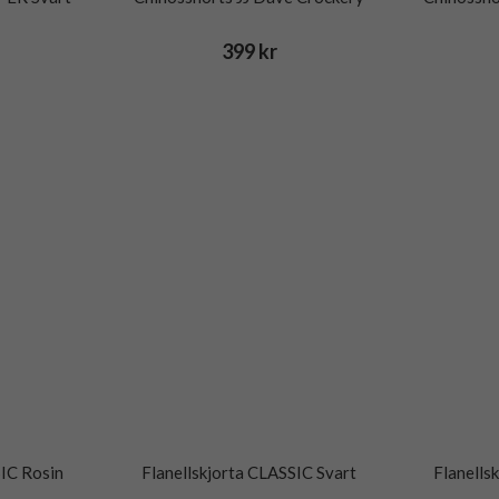
399 kr
SIC Rosin
Flanellskjorta CLASSIC Svart
Flanell