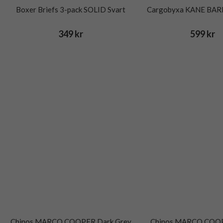
Boxer Briefs 3-pack SOLID Svart
Cargobyxa KANE BARK
349 kr
599 kr
Chinos MARCO COOPER Dark Grey
Chinos MARCO COOP