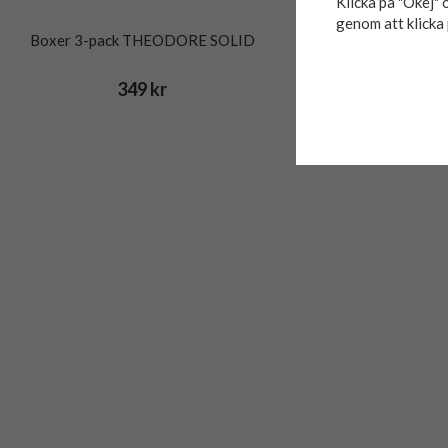
Klicka på "Okej" o
genom att klicka 
Boxer 3-pack THEODORE SOLID
Boxer 5-pack 
349 kr
499 kr