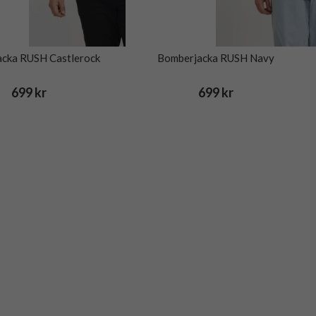
cka RUSH Castlerock
Bomberjacka RUSH Navy
699 kr
699 kr