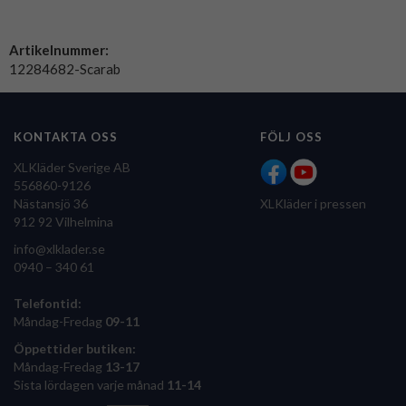
Artikelnummer:
12284682-Scarab
KONTAKTA OSS
FÖLJ OSS
XLKläder Sverige AB
556860-9126
Nästansjö 36
XLKläder i pressen
912 92 Vilhelmina
info@xlklader.se
0940 – 340 61
Telefontid:
Måndag-Fredag
09-11
Öppettider butiken:
Måndag-Fredag
13-17
Sista lördagen varje månad
11-14