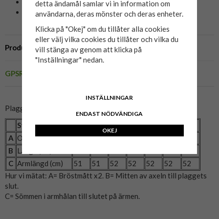
Material: 80% bomull, 20% polyester
detta ändamål samlar vi in information om
Färg: Scarab
användarna, deras mönster och deras enheter.
Klicka på "Okej" om du tillåter alla cookies
eller välj vilka cookies du tillåter och vilka du
Produktbeskrivning
vill stänga av genom att klicka på
"Inställningar" nedan.
GPSR
INSTÄLLNINGAR
Plaggets mått:
ENDAST NÖDVÄNDIGA
Storlek
2XL
3XL
4XL
5XL
6XL
7XL
8XL
OKEJ
A
Omkrets (cm)
136
146
150
156
166
176
186
B
Längd (cm)
77
78
79
80
82
84
85
C
Armlängd (cm)
51
51
52
52
52
52
52
Hur vi mätat: A= Bröstmått x2. B= Mitten av axeln till plaggets
slut.
C= Sömmen i armhålan till slutet på ärmen.