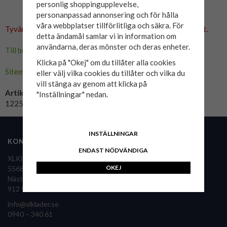
personlig shoppingupplevelse,
personanpassad annonsering och för hålla
våra webbplatser tillförlitliga och säkra. För
Tyvärr ingår inte denna produkt i vårt sortiment för tillfället.
detta ändamål samlar vi in information om
användarna, deras mönster och deras enheter.
Till butikens startsida »
Klicka på "Okej" om du tillåter alla cookies
Sitemap »
eller välj vilka cookies du tillåter och vilka du
vill stänga av genom att klicka på
Artikelnummer:
"Inställningar" nedan.
12258870-kombu-green
INSTÄLLNINGAR
KONTAKTA OSS
FÖLJ OSS
ENDAST NÖDVÄNDIGA
XLKläder Sverige AB
OKEJ
556860-9126
Nästansjö 36
XLKläder i pressen
912 92 Vilhelmina
info@xlklader.se
0940 – 340 61