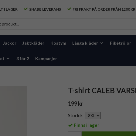
T I LAGER
SNABB LEVERANS
FRI FRAKT PÅ ORDER FRÅN 1200 KR
Jackor
Jaktkläder
Kostym
Långa kläder
Pikétröjor
et
3 för 2
Kampanjer
T-shirt CALEB VARS
199 kr
Storlek
Finns i lager