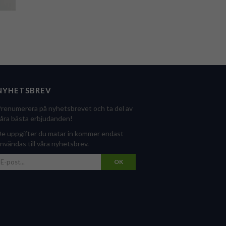
NYHETSBREV
renumerera på nyhetsbrevet och ta del av
åra bästa erbjudanden!
e uppgifter du matar in kommer endast
nvändas till våra nyhetsbrev.
OK