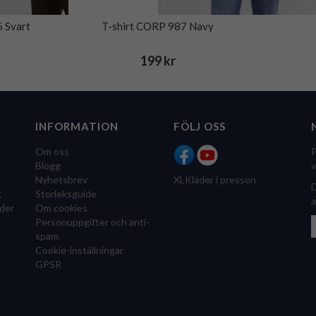
 Svart
T-shirt CORP 987 Navy
199 kr
INFORMATION
FÖLJ OSS
Om oss
P
Blogg
v
Nyhetsbrev
XLKläder i pressen
D
k
Storleksguide
a
der
Om cookies
Personuppgifter och anti-
spam
Cookie-inställningar
GPSR