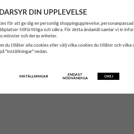
DARSYR DIN UPPLEVELSE
ies för att ge dig en personlig shoppingupplevelse, personanpassa
bbplatser tillförlitliga och säkra. För detta ändamål samlar vi in inf
s mönster och deras enheter.
m du tillåter alla cookies eller välj vilka cookies du tillåter och vilka 
på "Inställningar" nedan.
ENDAST
INSTÄLLNINGAR
OKEJ
NÖDVÄNDIGA