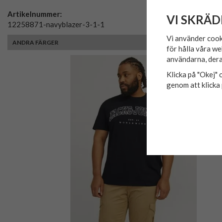
Artikelnummer:
VI SKRÄD
12258871-navyblazer-3-1-1
Vi använder cook
ANDRA FÄRGER
för hålla våra we
användarna, dera
Klicka på "Okej" o
genom att klicka 