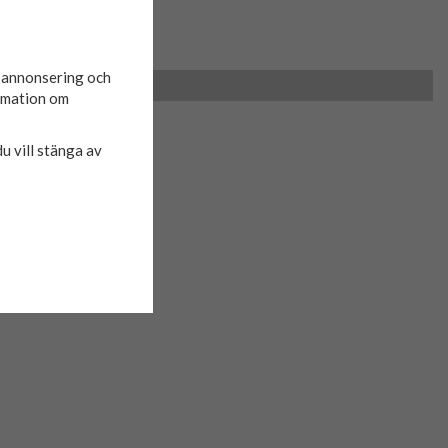
d annonsering och
ormation om
du vill stänga av