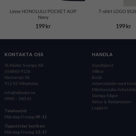
Linne HONOLULU POCKET AOP
T-shirt LOGO SS26
Navy
199 kr
199 kr
KONTAKTA OSS
HANDLA
XLKläder Sverige AB
Kundtjänst
556860-9126
Villkor
Nästansjö 36
Butik
912 92 Vilhelmina
Arbetskläder med tryc
Måttbeställa Arbetsklä
info@xlklader.se
Vanliga frågor
0940 – 340 61
Retur & Reklamation
Logga in
Telefontid:
Måndag-Fredag
09-11
Öppettider butiken:
Måndag-Fredag
13-17