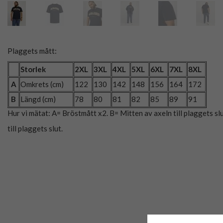
Plaggets mått:
Storlek
2XL
3XL
4XL
5XL
6XL
7XL
8XL
A
Omkrets (cm)
122
130
142
148
156
164
172
B
Längd (cm)
78
80
81
82
85
89
91
Hur vi mätat: A= Bröstmått x2. B= Mitten av axeln till plaggets slu
till plaggets slut.