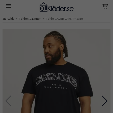
Startsida
T-shirts & Linnen
T-shirt CALEB VARSITY Svart
Produkten har blivit tillagd i varukorgen