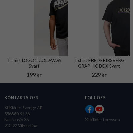
T-shirt LOGO 2 COL AW26
T-shirt FREDERIKSBERG
Svart
GRAPHIC BOX Svart
199 kr
229 kr
KONTAKTA OSS
FÖLJ OSS
XLKläder Sverige AB
556860-9126
Nästansjö 36
XLKläder i pressen
912 92 Vilhelmina