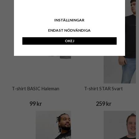
INSTÄLLNINGAR
ENDAST NÖDVÄNDIGA
OKEJ
T-shirt BASIC Haleman
T-shirt STAR Svart
99 kr
259 kr