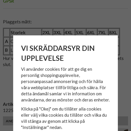
GPSR
Plaggets mått:
Storlek
2XL
3XL
4XL
5XL
6XL
7XL
8XL
A
Omkrets (cm)
122
130
142
148
156
164
172
VI SKRÄDDARSYR DIN
B
Längd (cm)
78
80
81
82
85
89
91
UPPLEVELSE
Hur vi mätat: A= Bröstmått x2. B= Mitten av axeln till plaggets
slut.
Vi använder cookies för att ge dig en
personlig shoppingupplevelse,
personanpassad annonsering och för hålla
våra webbplatser tillförlitliga och säkra. För
detta ändamål samlar vi in information om
användarna, deras mönster och deras enheter.
Artikelnummer:
Klicka på "Okej" om du tillåter alla cookies
12258871-svart
eller välj vilka cookies du tillåter och vilka du
vill stänga av genom att klicka på
ANDRA KUNDER MED SAMMA PASSFORM VALDE ÄVEN
"Inställningar" nedan.