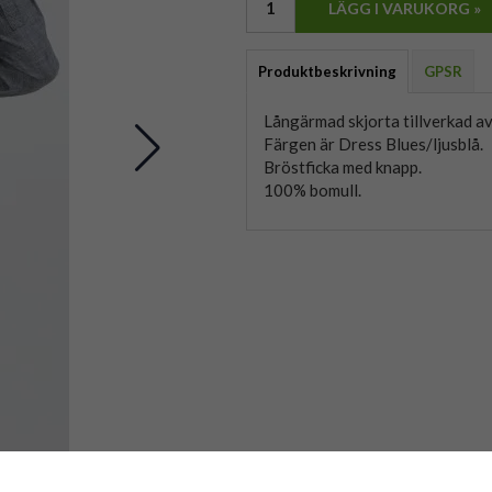
LÄGG I VARUKORG »
Produktbeskrivning
GPSR
Långärmad skjorta tillverkad av
Färgen är Dress Blues/ljusblå.
Bröstficka med knapp.
100% bomull.