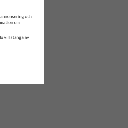
d annonsering och
ormation om
du vill stänga av