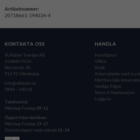
Artikelnummer:
20718661-194024-4
KONTAKTA OSS
HANDLA
XLKläder Sverige AB
Kundtjänst
556860-9126
Villkor
Nästansjö 36
Butik
912 92 Vilhelmina
Arbetskläder med tryc
Måttbeställa Arbetsklä
info@xlklader.se
Vanliga frågor
0940 – 340 61
Retur & Reklamation
Logga in
Telefontid:
Måndag-Fredag
09-11
Öppettider butiken:
Måndag-Fredag
13-17
Sista lördagen varje månad
11-14