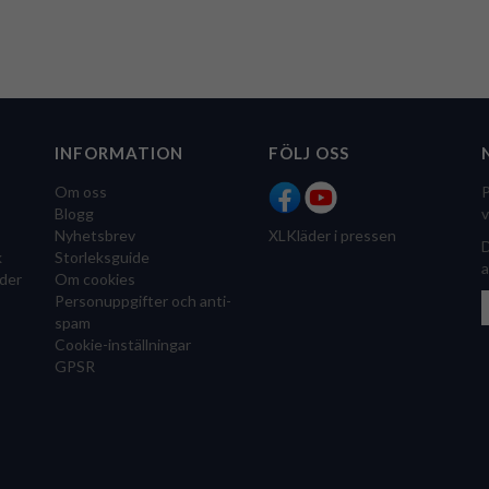
INFORMATION
FÖLJ OSS
Om oss
P
Blogg
v
Nyhetsbrev
XLKläder i pressen
D
k
Storleksguide
a
der
Om cookies
Personuppgifter och anti-
spam
Cookie-inställningar
GPSR