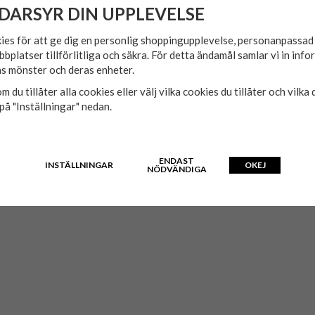
DARSYR DIN UPPLEVELSE
ies för att ge dig en personlig shoppingupplevelse, personanpassa
bbplatser tillförlitliga och säkra. För detta ändamål samlar vi in inf
s mönster och deras enheter.
m du tillåter alla cookies eller välj vilka cookies du tillåter och vilka 
på "Inställningar" nedan.
ENDAST
INSTÄLLNINGAR
OKEJ
t.
NÖDVÄNDIGA