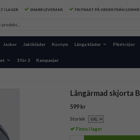
T I LAGER
SNABB LEVERANS
FRI FRAKT PÅ ORDER FRÅN 1200 KR
Jackor
Jaktkläder
Kostym
Långa kläder
Pikétröjor
et
3 för 2
Kampanjer
Långärmad skjorta 
599 kr
Storlek
Finns i lager