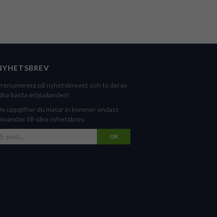
NYHETSBREV
renumerera på nyhetsbrevet och ta del av
åra bästa erbjudanden!
e uppgifter du matar in kommer endast
nvändas till våra nyhetsbrev.
OK