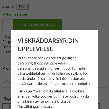
Storlek
Finns i lager
LÄGG I VARUKORG »
Långärmad skjorta tillverkad av Blend.
VI SKRÄDDARSYR DIN
Färgen är Olive Night/olivgrön.
Bröstficka med knapp.
UPPLEVELSE
100% bomull.
Vi använder cookies för att ge dig en
personlig shoppingupplevelse,
Produktbeskrivning
personanpassad annonsering och för hålla
våra webbplatser tillförlitliga och säkra. För
detta ändamål samlar vi in information om
GPSR
användarna, deras mönster och deras enheter.
Klicka på "Okej" om du tillåter alla cookies
eller välj vilka cookies du tillåter och vilka du
Plaggets mått:
vill stänga av genom att klicka på
"Inställningar" nedan.
Storlek
2XL
3XL
4XL
5XL
6XL