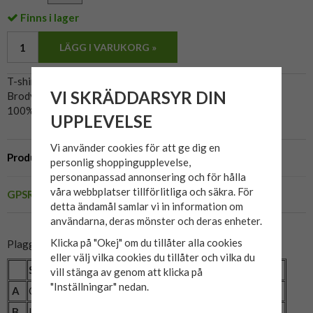
Finns i lager
LÄGG I VARUKORG »
T-shirt från Tommy Hilfiger.
VI SKRÄDDARSYR DIN
Brodyr på bröstet.
100% bomull.
UPPLEVELSE
Vi använder cookies för att ge dig en
Produktbeskrivning
personlig shoppingupplevelse,
personanpassad annonsering och för hålla
våra webbplatser tillförlitliga och säkra. För
GPSR
detta ändamål samlar vi in information om
användarna, deras mönster och deras enheter.
Klicka på "Okej" om du tillåter alla cookies
Plaggets mått:
eller välj vilka cookies du tillåter och vilka du
Storlek
2XL
3XL
4XL
5XL
6XL
vill stänga av genom att klicka på
"Inställningar" nedan.
A
Omkrets (cm)
138
144
152
160
168
B
Längd (cm)
78
80
81
82
83