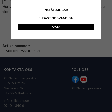
Hur vi mätat: A= Bröstmått x2. B= Mitten av axeln till plaggets
INSTÄLLNINGAR
slut.
ENDAST NÖDVÄNDIGA
OKEJ
Artikelnummer:
DM0DM17993BDS-3
KONTAKTA OSS
FÖLJ OSS
XLKläder Sverige AB
556860-9126
Nästansjö 36
XLKläder i pressen
912 92 Vilhelmina
info@xlklader.se
0940 – 340 61