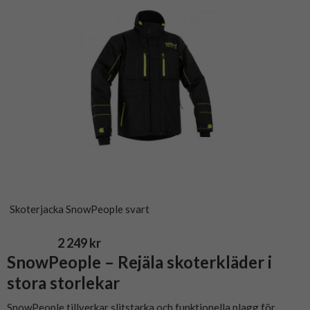
Skoterjacka SnowPeople svart
2 249 kr
SnowPeople – Rejäla skoterkläder i
stora storlekar
SnowPeople tillverkar slitstarka och funktionella plagg för