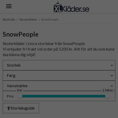
Startsida
Varumärken
SnowPeople
Produkten har blivit tillagd i varukorgen
SnowPeople
Skoterkläder i stora storlekar från SnowPeople.
Vi erbjuder fri frakt vid order på 1200 kr. Allt för att du som kund
ska känna dig nöjd!
Storlek
Färg
Varumärke
0 kr
2 349 kr
Pris:
Storleksguide