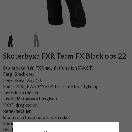
Skoterbyxa FXR Team FX Black ops 22
Skoterbyxa från FXR med flytfunktion (F.A.S.T).
Färg: Black ops.
Foderskala: 9 av 10.
Foder 240g F.A.S.T.™/FXR Thermal Flex™ fyllning.
Justerbara i midjan.
Juster/löstagbara hänglsen.
YKK™ dragkedjor.
Reflexdetaljer.
Snölås och fäste för att haka i sko.
Förböjda och förstärkta knän.
Bendragkedjor i fullängd.