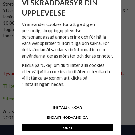
VI SKRÄDDARSYR DIN
Stretchpanel på höfterna.
Ytterskalet är tillverkat i slitstark nylon/polyester med HydrX™
UPPLEVELSE
laminat.
10,000mm/8,000g/m² vattenpelare/andning.
Vi använder cookies för att ge dig en
Tejpade sömmar i utsatta delar.
personlig shoppingupplevelse,
Innerfodret är mesh för att snabbt torka och hålla dig varm.
personanpassad annonsering och för hålla
våra webbplatser tillförlitliga och säkra. För
detta ändamål samlar vi in information om
användarna, deras mönster och deras enheter.
Klicka på "Okej" om du tillåter alla cookies
eller välj vilka cookies du tillåter och vilka du
Tyvärr ingår inte denna produkt i vårt sortiment för tillfället.
vill stänga av genom att klicka på
"Inställningar" nedan.
Till butikens startsida »
Sitemap »
INSTÄLLNINGAR
Artikelnummer:
220100-1010
ENDAST NÖDVÄNDIGA
OKEJ