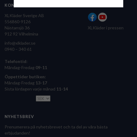
KONTAKTA OSS
FÖLJ OSS
XLKläder Sverige AB
556860-9126
Nästansjö 36
XLKläder i pressen
912 92 Vilhelmina
info@xlklader.se
0940 – 340 61
Telefontid:
Måndag-Fredag
09-11
Öppettider butiken:
Måndag-Fredag
13-17
Sista lördagen varje månad
11-14
NYHETSBREV
Prenumerera på nyhetsbrevet och ta del av våra bästa
erbjudanden!