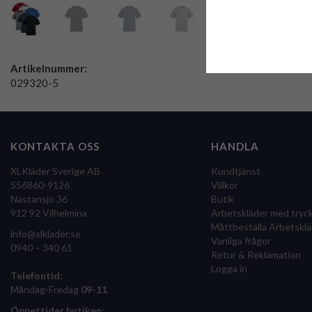
Artikelnummer:
029320-5
KONTAKTA OSS
HANDLA
XLKläder Sverige AB
Kundtjänst
556860-9126
Villkor
Nästansjö 36
Butik
912 92 Vilhelmina
Arbetskläder med tryc
Måttbeställa Arbetsklä
info@xlklader.se
Vanliga frågor
0940 – 340 61
Retur & Reklamation
Logga in
Telefontid:
Måndag-Fredag
09-11
Öppettider butiken: