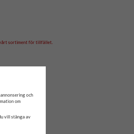
årt sortiment för tillfället.
d annonsering och
ormation om
du vill stänga av