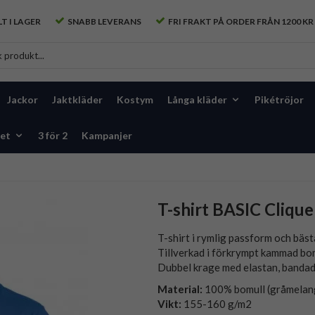
T I LAGER
SNABB LEVERANS
FRI FRAKT PÅ ORDER FRÅN 1200 KR
Jackor
Jaktkläder
Kostym
Långa kläder
Pikétröjor
et
3 för 2
Kampanjer
T-shirt BASIC Clique
T-shirt i rymlig passform och bäst
Tillverkad i förkrympt kammad bom
Dubbel krage med elastan, bandad f
Material:
100% bomull (gråmelang
Vikt:
155-160 g/m2