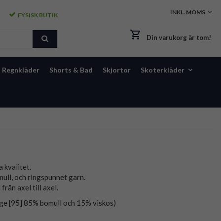
FYSISK BUTIK
Din varukorg är tom!
Regnkläder
Shorts & Bad
Skjortor
Skoterkläder
a kvalitet.
ull, och ringspunnet garn.
rån axel till axel.
e [95] 85% bomull och 15% viskos)