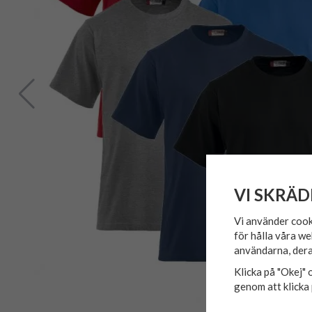
VI SKRÄD
Vi använder cook
för hålla våra we
användarna, dera
Klicka på "Okej" o
genom att klicka 