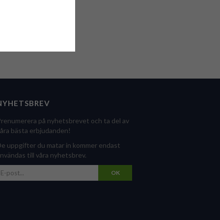
NYHETSBREV
renumerera på nyhetsbrevet och ta del av
åra bästa erbjudanden!
e uppgifter du matar in kommer endast
nvändas till våra nyhetsbrev.
OK