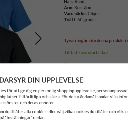
Hals:
Rund
Ärm:
Kort ärm
Varumärke:
Clique
Tvätt:
60 grader
Tyvärr ingår inte denna produkt i v
Till butikens startsida »
Sitemap »
DARSYR DIN UPPLEVELSE
ies för att ge dig en personlig shoppingupplevelse, personanpassa
bbplatser tillförlitliga och säkra. För detta ändamål samlar vi in inf
s mönster och deras enheter.
m du tillåter alla cookies eller välj vilka cookies du tillåter och vilka 
på "Inställningar" nedan.