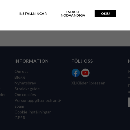
ENDAST
INSTÄLLNINGAR
OKEJ
NÖDVÄNDIGA
INFORMATION
FÖLJ OSS
Om oss
P
Blogg
v
Nyhetsbrev
XLKläder i pressen
D
k
Storleksguide
a
der
Om cookies
Personuppgifter och anti-
spam
Cookie-inställningar
GPSR