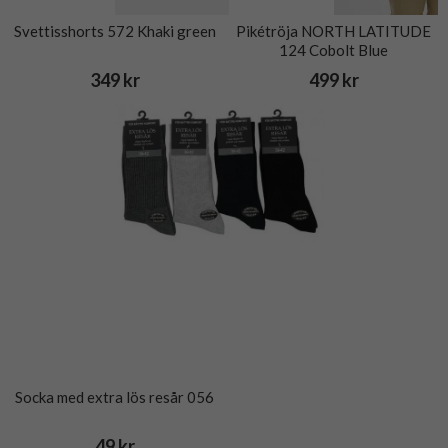
Svettisshorts 572 Khaki green
Pikétröja NORTH LATITUDE
124 Cobolt Blue
349 kr
499 kr
Socka med extra lös resår 056
49 kr