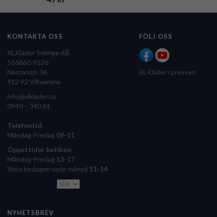
KONTAKTA OSS
FÖLJ OSS
XLKläder Sverige AB
556860-9126
Nästansjö 36
XLKläder i pressen
912 92 Vilhelmina
info@xlklader.se
0940 – 340 61
Telefontid:
Måndag-Fredag
09-11
Öppettider butiken:
Måndag-Fredag
13-17
Sista lördagen varje månad
11-14
NYHETSBREV