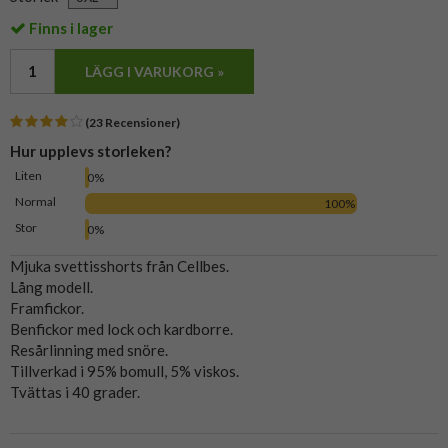
Finns i lager
LÄGG I VARUKORG »
(23 Recensioner)
Hur upplevs storleken?
Liten
0%
Normal
100%
Stor
0%
Mjuka svettisshorts från Cellbes.
Lång modell.
Framfickor.
Benfickor med lock och kardborre.
Resårlinning med snöre.
Tillverkad i 95% bomull, 5% viskos.
Tvättas i 40 grader.