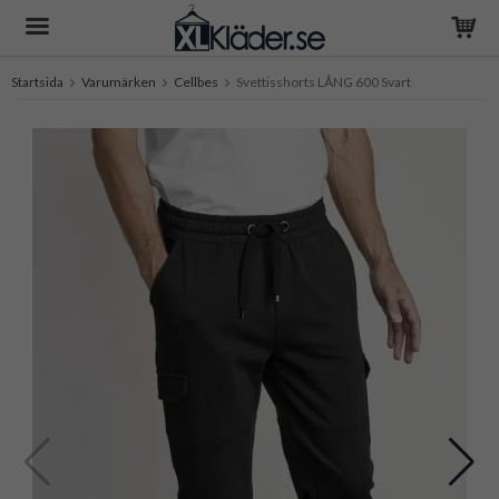
Startsida
Varumärken
Cellbes
Svettisshorts LÅNG 600 Svart
Produkten har blivit tillagd i varukorgen