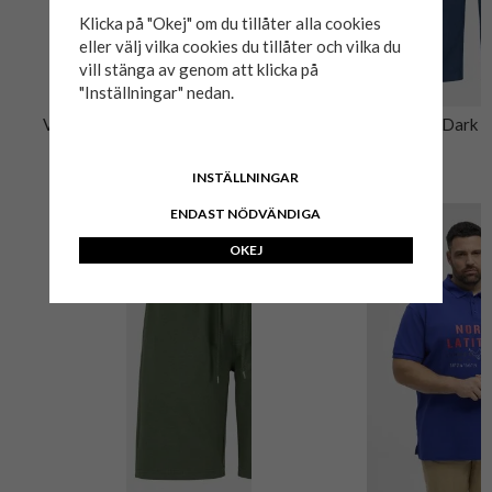
Klicka på "Okej" om du tillåter alla cookies
eller välj vilka cookies du tillåter och vilka du
vill stänga av genom att klicka på
"Inställningar" nedan.
V-Neck T-shirt JP1880
Cargoshorts Cellbes 028 Dark
Denim
219 kr
399 kr
INSTÄLLNINGAR
ENDAST NÖDVÄNDIGA
OKEJ