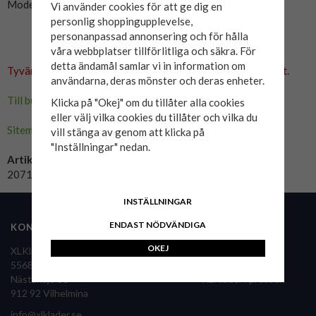
Modellen på bild är 200cm och använder 4XL.
Vi använder cookies för att ge dig en
personlig shoppingupplevelse,
personanpassad annonsering och för hålla
våra webbplatser tillförlitliga och säkra. För
detta ändamål samlar vi in information om
Tyvärr ingår inte denna produkt i vårt sortiment för tillfället.
användarna, deras mönster och deras enheter.
Till butikens startsida »
Klicka på "Okej" om du tillåter alla cookies
eller välj vilka cookies du tillåter och vilka du
Sitemap »
vill stänga av genom att klicka på
"Inställningar" nedan.
Artikelnummer:
20714795-svart
INSTÄLLNINGAR
ENDAST NÖDVÄNDIGA
KONTAKTA OSS
FÖLJ OSS
OKEJ
XLKläder Sverige AB
556860-9126
Nästansjö 36
XLKläder i pressen
912 92 Vilhelmina
info@xlklader.se