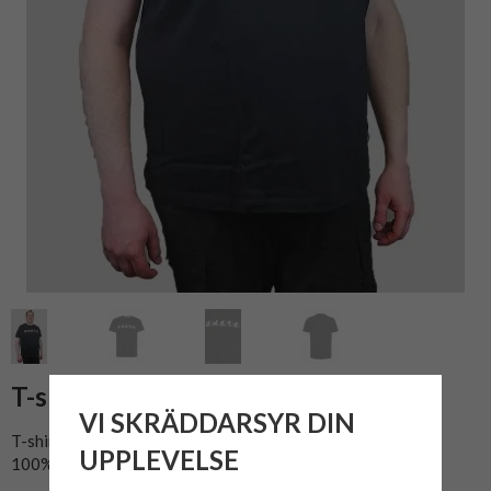
T-shirt BLEND 4795 Svart
VI SKRÄDDARSYR DIN
T-shirt med tryck från Blend.
UPPLEVELSE
100% bomull.