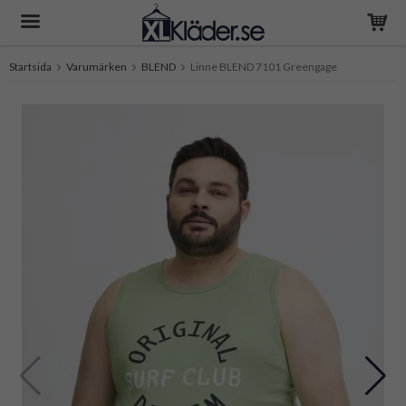
Startsida
Varumärken
BLEND
Linne BLEND 7101 Greengage
Produkten har blivit tillagd i varukorgen