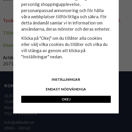
personlig shoppingupplevelse,
personanpassad annonsering och för hålla
våra webbplatser tillförlitliga och säkra. För
Tyvärr ingår inte denna produkt i vårt sortiment för tillfället.
detta ändamål samlar vi in information om
användarna, deras mönster och deras enheter.
Till butikens startsida »
Klicka på "Okej" om du tillåter alla cookies
eller välj vilka cookies du tillåter och vilka du
Sitemap »
vill stänga av genom att klicka på
"Inställningar" nedan.
Artikelnummer:
20717101-140127
INSTÄLLNINGAR
KONTAKTA OSS
FÖLJ OSS
ENDAST NÖDVÄNDIGA
XLKläder Sverige AB
OKEJ
556860-9126
Nästansjö 36
XLKläder i pressen
912 92 Vilhelmina
info@xlklader.se
0940 – 340 61