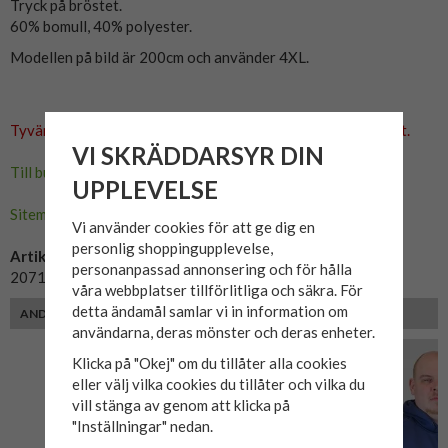
Tryck på bröstet.
60% bomull, 40% polyester.
Modellen på bild är 200cm och använder 4XL.
Tyvärr ingår inte denna produkt i vårt sortiment för tillfället.
VI SKRÄDDARSYR DIN
Till butikens startsida »
UPPLEVELSE
Sitemap »
Vi använder cookies för att ge dig en
personlig shoppingupplevelse,
Artikelnummer:
personanpassad annonsering och för hålla
20716784-180935
våra webbplatser tillförlitliga och säkra. För
detta ändamål samlar vi in information om
ANDRA FÄRGER
användarna, deras mönster och deras enheter.
Klicka på "Okej" om du tillåter alla cookies
eller välj vilka cookies du tillåter och vilka du
vill stänga av genom att klicka på
"Inställningar" nedan.