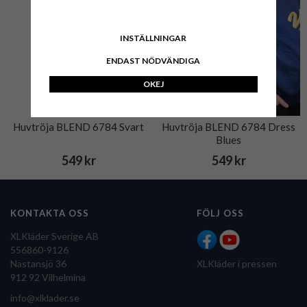
INSTÄLLNINGAR
ENDAST NÖDVÄNDIGA
OKEJ
Huvtröja BLEND 6784 Svart
Huvtröja BLEND 6784 Dress
Blues
549 kr
549 kr
KONTAKTA OSS
FÖLJ OSS
XLKläder Sverige AB
556860-9126
Nästansjö 36
XLKläder i pressen
912 92 Vilhelmina
info@xlklader.se