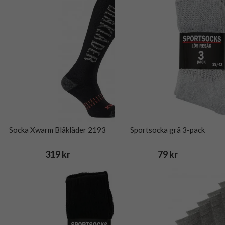
Socka Xwarm Blåkläder 2193
Sportsocka grå 3-pack
319 kr
79 kr