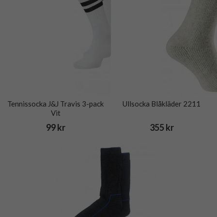
Tennissocka J&J Travis 3-pack
Ullsocka Blåkläder 2211
Vit
99 kr
355 kr