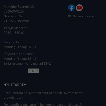
XLKläder Sverige AB
556860-9126
Nästansjö 36
XLKläder i pressen
912 92 Vilhelmina
info@xlklader.se
0940 – 340 61
Telefontid:
Måndag-Fredag
09-11
Öppettider butiken:
Måndag-Fredag
13-17
Sista lördagen varje månad
11-14
NYHETSBREV
Prenumerera på nyhetsbrevet och ta del av våra bästa
erbjudanden!
De uppgifter du matar in kommer endast användas till