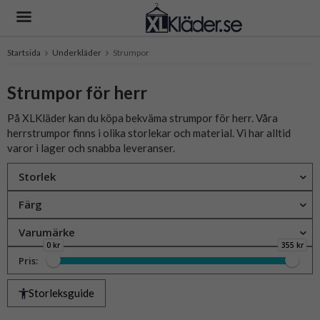
Startsida
Underkläder
Strumpor
Produkten har blivit tillagd i varukorgen
Strumpor för herr
På XLKläder kan du köpa bekväma strumpor för herr. Våra
herrstrumpor finns i olika storlekar och material. Vi har alltid
varor i lager och snabba leveranser.
Storlek
Färg
Varumärke
0 kr
355 kr
Pris:
Storleksguide