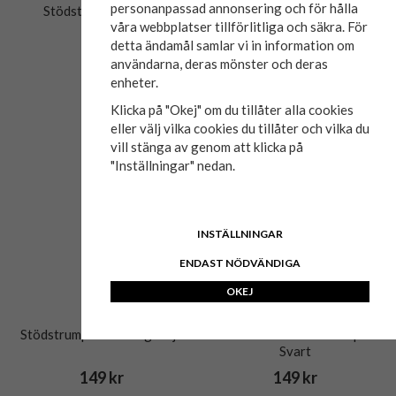
personanpassad annonsering och för hålla
Stödstrumpa bambu
Stödstrumpa Berga
våra webbplatser tillförlitliga och säkra. För
detta ändamål samlar vi in information om
99 kr
99 kr
användarna, deras mönster och deras
enheter.
Klicka på "Okej" om du tillåter alla cookies
eller välj vilka cookies du tillåter och vilka du
vill stänga av genom att klicka på
"Inställningar" nedan.
INSTÄLLNINGAR
ENDAST NÖDVÄNDIGA
OKEJ
Stödstrumpa med dragkedja
Tennissocka J&J Basic 5-pack
Svart
149 kr
149 kr