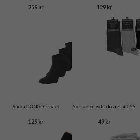
259 kr
129 kr
Socka DONGO 5-pack
Socka med extra lös resår 056
129 kr
49 kr