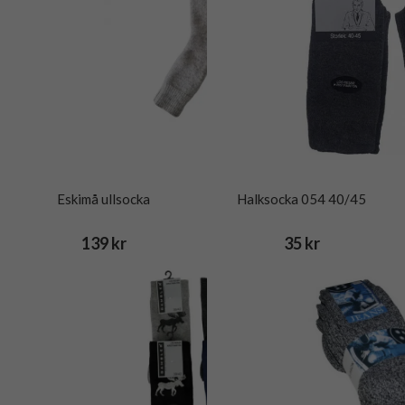
Eskimå ullsocka
Halksocka 054 40/45
139 kr
35 kr