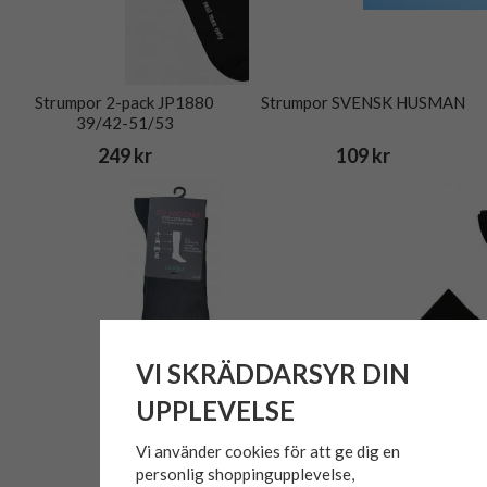
Strumpor 2-pack JP1880
Strumpor SVENSK HUSMAN
39/42-51/53
249 kr
109 kr
VI SKRÄDDARSYR DIN
UPPLEVELSE
Vi använder cookies för att ge dig en
personlig shoppingupplevelse,