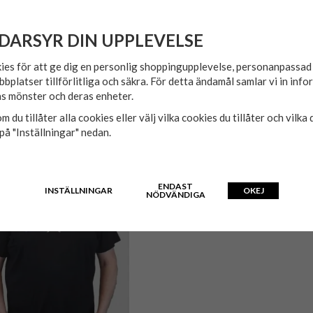
Stil:
Strumpor
Storlek
: One size
DARSYR DIN UPPLEVELSE
72% bomull, 26% polyester, 2%
ies för att ge dig en personlig shoppingupplevelse, personanpassa
bbplatser tillförlitliga och säkra. För detta ändamål samlar vi in inf
s mönster och deras enheter.
m du tillåter alla cookies eller välj vilka cookies du tillåter och vilka 
på "Inställningar" nedan.
ENDAST
INSTÄLLNINGAR
OKEJ
NÖDVÄNDIGA