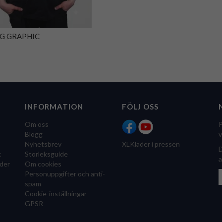
RG GRAPHIC
INFORMATION
FÖLJ OSS
Om oss
P
Blogg
v
Nyhetsbrev
XLKläder i pressen
D
k
Storleksguide
a
der
Om cookies
Personuppgifter och anti-
spam
Cookie-inställningar
GPSR