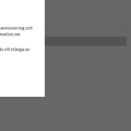
 elastan
d annonsering och
ormation om
du vill stänga av