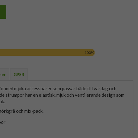
100%
ner
GPSR
utfit med mjuka accessoarer som passar både till vardag och
kade strumpor har en elastisk, mjuk och ventilerande design som
uk.
 mörkgrå och mix-pack.
por