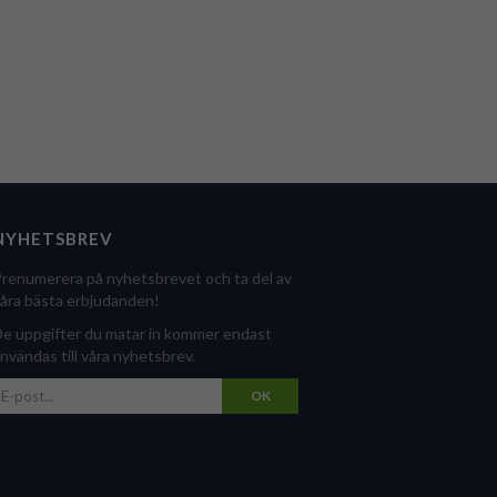
NYHETSBREV
renumerera på nyhetsbrevet och ta del av
åra bästa erbjudanden!
e uppgifter du matar in kommer endast
nvändas till våra nyhetsbrev.
OK