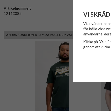
Artikelnummer:
VI SKRÄD
12113085
Vi använder cook
för hålla våra we
användarna, dera
ANDRA KUNDER MED SAMMA PASSFORM VALDE ÄVEN
Klicka på "Okej" o
genom att klicka 