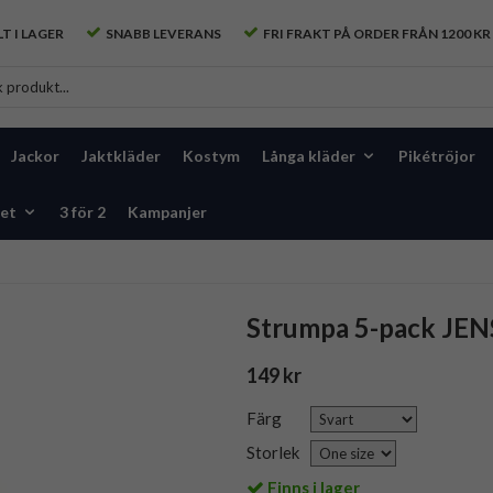
T I LAGER
SNABB LEVERANS
FRI FRAKT PÅ ORDER FRÅN 1200 KR
Jackor
Jaktkläder
Kostym
Långa kläder
Pikétröjor
et
3 för 2
Kampanjer
Strumpa 5-pack JEN
149 kr
Färg
Storlek
Finns i lager