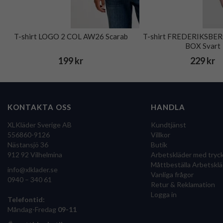
T-shirt LOGO 2 COL AW26 Scarab
T-shirt FREDERIKSBE
BOX Svart
199 kr
229 kr
KONTAKTA OSS
HANDLA
XLKläder Sverige AB
Kundtjänst
556860-9126
Villkor
Nästansjö 36
Butik
912 92 Vilhelmina
Arbetskläder med tryc
Måttbeställa Arbetsklä
info@xlklader.se
Vanliga frågor
0940 – 340 61
Retur & Reklamation
Logga in
Telefontid:
Måndag-Fredag
09-11