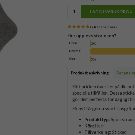
LÄGG I VARUKORG »
(2 Recensioner)
Hur upplevs storleken?
Liten
0%
Normal
Stor
0%
Produktbeskrivning
Recensio
Sätt pricken över i:et på din o
speciella tillfällen. Dessa stic
gör dem perfekta för dagligt br
Finns i färgerna svart, ljusgrå,
Produkttyp:
Sportstrum
Kön:
Herr
Tillverkning:
Stickad