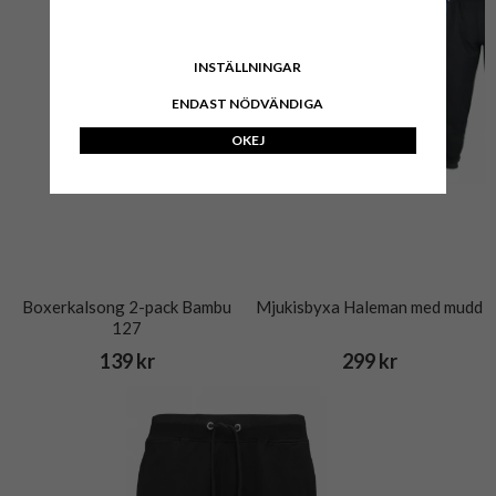
INSTÄLLNINGAR
ENDAST NÖDVÄNDIGA
OKEJ
Boxerkalsong 2-pack Bambu
Mjukisbyxa Haleman med mudd
127
139 kr
299 kr