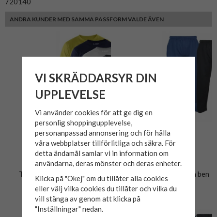
720140
ANDRA KUNDER MED SAMMA PASSFORM VALDE ÄVEN
VI SKRÄDDARSYR DIN
UPPLEVELSE
Vi använder cookies för att ge dig en
personlig shoppingupplevelse,
personanpassad annonsering och för hålla
våra webbplatser tillförlitliga och säkra. För
detta ändamål samlar vi in information om
användarna, deras mönster och deras enheter.
T-shirt Blåkläder 3525
Mjukisbyxa Haleman raka ben
Klicka på "Okej" om du tillåter alla cookies
eller välj vilka cookies du tillåter och vilka du
179 kr
299 kr
vill stänga av genom att klicka på
"Inställningar" nedan.