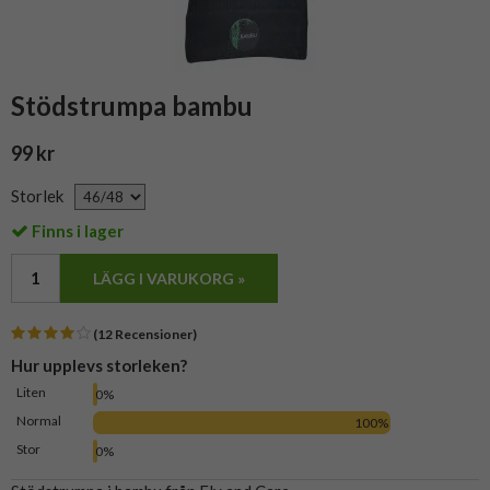
Stödstrumpa bambu
99 kr
Storlek
Finns i lager
LÄGG I VARUKORG »
(12 Recensioner)
Hur upplevs storleken?
Liten
0%
Normal
100%
Stor
0%