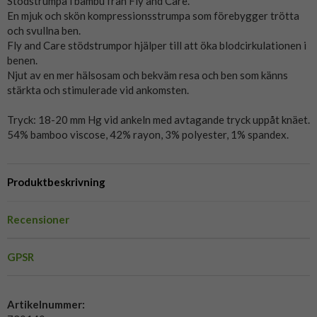
Stödstrumpa i bambu från Fly and Care.
En mjuk och skön kompressionsstrumpa som förebygger trötta
och svullna ben.
Fly and Care stödstrumpor hjälper till att öka blodcirkulationen i
benen.
Njut av en mer hälsosam och bekväm resa och ben som känns
stärkta och stimulerade vid ankomsten.
Tryck: 18-20 mm Hg vid ankeln med avtagande tryck uppåt knäet.
54% bamboo viscose, 42% rayon, 3% polyester, 1% spandex.
Produktbeskrivning
Recensioner
GPSR
Artikelnummer: