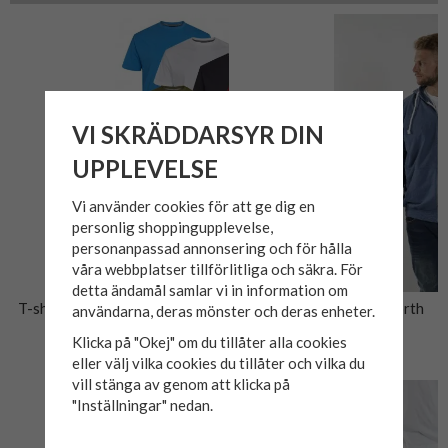
VI SKRÄDDARSYR DIN
UPPLEVELSE
Vi använder cookies för att ge dig en
personlig shoppingupplevelse,
personanpassad annonsering och för hålla
våra webbplatser tillförlitliga och säkra. För
detta ändamål samlar vi in information om
T-shirt BASIC North Latitude
Cardigan w/hood blå North
användarna, deras mönster och deras enheter.
56°4
Klicka på "Okej" om du tillåter alla cookies
249 kr
699 kr
eller välj vilka cookies du tillåter och vilka du
vill stänga av genom att klicka på
"Inställningar" nedan.