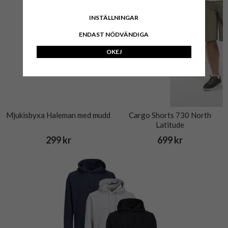
INSTÄLLNINGAR
ENDAST NÖDVÄNDIGA
OKEJ
Mjukisbyxa Haleman med mudd
Cargo Shorts 730 North
Latitude
299 kr
699 kr