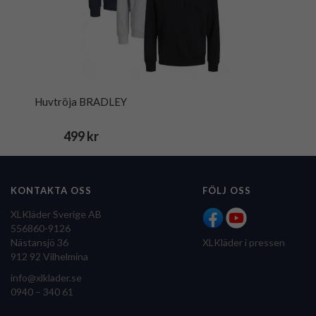
Huvtröja BRADLEY
499 kr
KONTAKTA OSS
FÖLJ OSS
XLKläder Sverige AB
556860-9126
Nästansjö 36
XLKläder i pressen
912 92 Vilhelmina
info@xlklader.se
0940 – 340 61