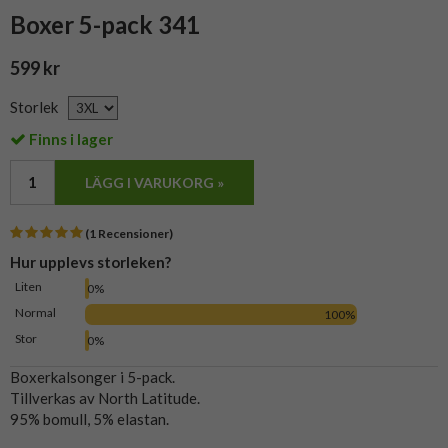
Boxer 5-pack 341
599 kr
Storlek
Finns i lager
LÄGG I VARUKORG »
(1 Recensioner)
Hur upplevs storleken?
Liten
0%
Normal
100%
Stor
0%
Boxerkalsonger i 5-pack.
Tillverkas av North Latitude.
95% bomull, 5% elastan.