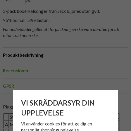
0%
3-pack boxerkalsonger från Jack & jones utan gylf.
95% bomull, 5% elastan.
För underkläder gäller att förpackningen ska vara obruten för att
retur ska kunna ske.
Produktbeskrivning
Recensioner
GPSR
VI SKRÄDDARSYR DIN
Plaggets mått:
UPPLEVELSE
Storlek
2XL
3XL
4XL
5XL
6XL
7XL
8XL
Vi använder cookies för att ge dig en
A
Midjemått (cm)
74
76
80
84
87
92
97
personlig shoppingupplevelse,