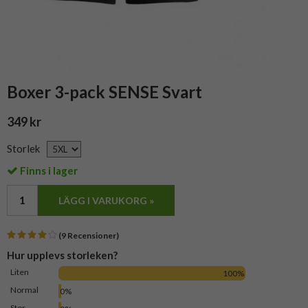
Boxer 3-pack SENSE Svart
349 kr
Storlek
Finns i lager
LÄGG I VARUKORG »
(9 Recensioner)
Hur upplevs storleken?
Liten
100%
Normal
0%
Stor