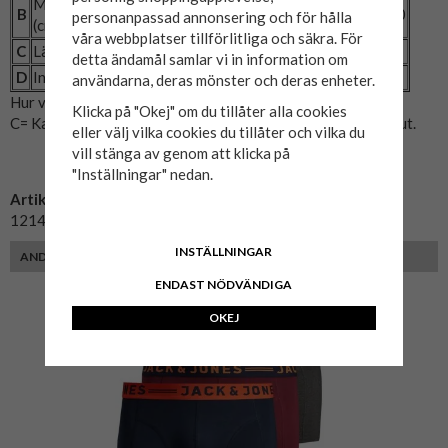
Midjemått utsträckt
B
94
98
102
106
110
116
120
personanpassad annonsering och för hålla
(cm)
våra webbplatser tillförlitliga och säkra. För
C
Längd (cm)
32
33
33
33
35
36
36
detta ändamål samlar vi in information om
D
Innerbenslängd (cm)
10
10
10
10
10
10
10
användarna, deras mönster och deras enheter.
Hur vi mätt: A= Midjemått. B= Midjemått utsträckt.
Klicka på "Okej" om du tillåter alla cookies
C= Kalsongens totala längd. D = Söm bredvid gren till benslut.
eller välj vilka cookies du tillåter och vilka du
vill stänga av genom att klicka på
"Inställningar" nedan.
Artikelnummer:
12147591-2
INSTÄLLNINGAR
ANDRA FÄRGER
ENDAST NÖDVÄNDIGA
OKEJ