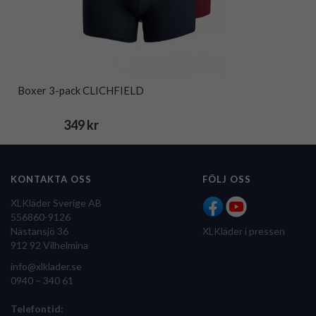
Boxer 3-pack CLICHFIELD
349 kr
KONTAKTA OSS
FÖLJ OSS
XLKläder Sverige AB
556860-9126
Nästansjö 36
XLKläder i pressen
912 92 Vilhelmina
info@xlklader.se
0940 – 340 61
Telefontid: