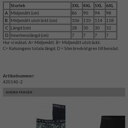
Storlek
3XL
4XL
5XL
6XL
A
Midjemått (cm)
86
90
94
98
B
Midjemått utsträckt
(cm)
106
110
114
118
C
Längd (cm)
28
30
30
32
D
Innerbenslängd (cm)
7
7
7
7
Hur vi mätat: A= Midjemått. B= Midjemått utsträckt.
C= Kalsongens totala längd. D = Söm bredvid gren till benslut.
Artikelnummer:
420140-2
ANDRA FÄRGER