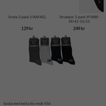
Socka 3-pack JJ RAFAEL
Strumpor 2-pack JP1880
39/42-51/53
129 kr
249 kr
Socka med extra lös resår 056