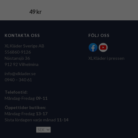
49 kr
KONTAKTA OSS
FÖLJ OSS
XLKläder Sverige AB
556860-9126
Nästansjö 36
XLKläder i pressen
912 92 Vilhelmina
info@xlklader.se
0940 – 340 61
Telefontid:
Måndag-Fredag
09-11
Öppettider butiken:
Måndag-Fredag
13-17
Sista lördagen varje månad
11-14