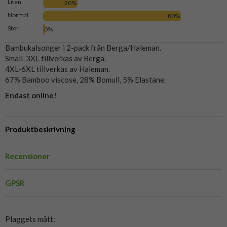
Liten
20%
Normal
80%
Stor
0%
Bambukalsonger i 2-pack från Berga/Haleman.
Small-3XL tillverkas av Berga.
4XL-6XL tillverkas av Haleman.
67% Bamboo viscose, 28% Bomull, 5% Elastane.
Endast online!
Produktbeskrivning
Recensioner
GPSR
Plaggets mått: