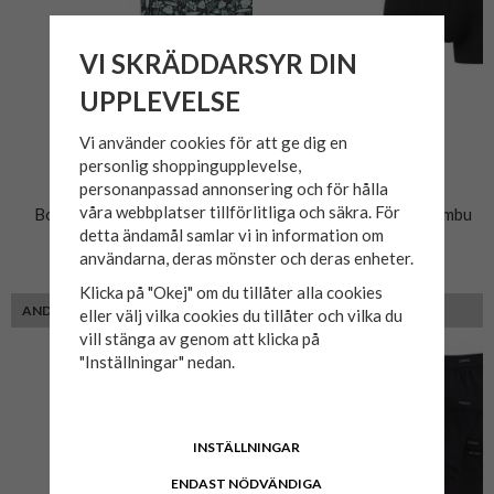
VI SKRÄDDARSYR DIN
UPPLEVELSE
Vi använder cookies för att ge dig en
personlig shoppingupplevelse,
personanpassad annonsering och för hålla
våra webbplatser tillförlitliga och säkra. För
Boxer 2-pack Bambu 120
Boxerkalsong 2-pack Bambu
detta ändamål samlar vi in information om
127
användarna, deras mönster och deras enheter.
199 kr
139 kr
Klicka på "Okej" om du tillåter alla cookies
ANDRA KUNDER MED SAMMA PASSFORM VALDE ÄVEN
eller välj vilka cookies du tillåter och vilka du
vill stänga av genom att klicka på
"Inställningar" nedan.
INSTÄLLNINGAR
ENDAST NÖDVÄNDIGA