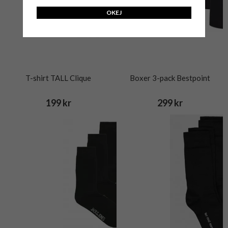
OKEJ
T-shirt TALL Clique
Boxer 3-pack Bestpoint
199 kr
299 kr