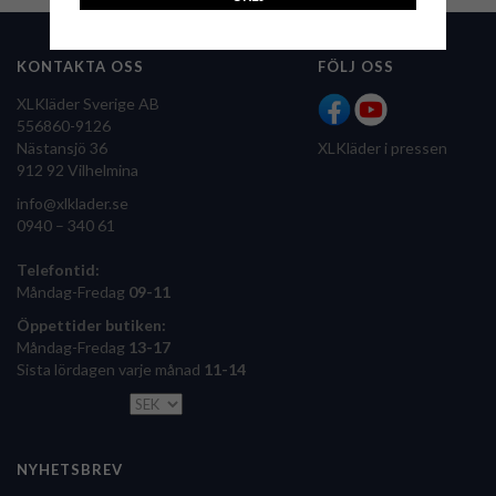
KONTAKTA OSS
FÖLJ OSS
XLKläder Sverige AB
556860-9126
Nästansjö 36
XLKläder i pressen
912 92 Vilhelmina
info@xlklader.se
0940 – 340 61
Telefontid:
Måndag-Fredag
09-11
Öppettider butiken:
Måndag-Fredag
13-17
Sista lördagen varje månad
11-14
NYHETSBREV