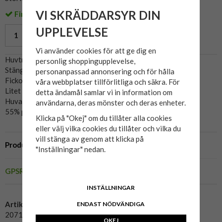
VI SKRÄDDARSYR DIN
Finns i lager
UPPLEVELSE
LÄGG I VARUKORG »
Vi använder cookies för att ge dig en
Huvtröja med zip från Blend.
personlig shoppingupplevelse,
Stängs med dragkedja.
personanpassad annonsering och för hålla
Fickor fram på magen.
våra webbplatser tillförlitliga och säkra. För
Litet tryck på bröstet.
detta ändamål samlar vi in information om
Huva.
användarna, deras mönster och deras enheter.
55% polyester, 45% bomull.
Klicka på "Okej" om du tillåter alla cookies
eller välj vilka cookies du tillåter och vilka du
vill stänga av genom att klicka på
Produktbeskrivning
"Inställningar" nedan.
GPSR
INSTÄLLNINGAR
Artikelnummer:
ENDAST NÖDVÄNDIGA
20717550-194007
OKEJ