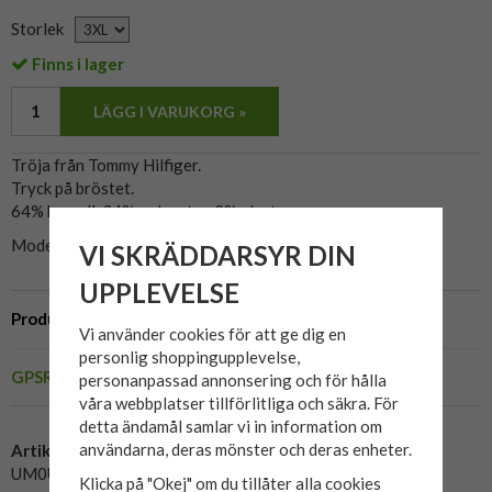
Storlek
Finns i lager
LÄGG I VARUKORG »
Tröja från Tommy Hilfiger.
Tryck på bröstet.
64% bomull, 34% polyester, 2% elastan.
Modellen på bild är 200cm och använder 4XL.
VI SKRÄDDARSYR DIN
UPPLEVELSE
Produktbeskrivning
Vi använder cookies för att ge dig en
personlig shoppingupplevelse,
GPSR
personanpassad annonsering och för hålla
våra webbplatser tillförlitliga och säkra. För
detta ändamål samlar vi in information om
användarna, deras mönster och deras enheter.
Artikelnummer:
UM0UM03441-1
Klicka på "Okej" om du tillåter alla cookies