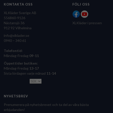
KONTAKTA OSS
FÖLJ OSS
XLKläder Sverige AB
556860-9126
Nästansjö 36
XLKläder i pressen
912 92 Vilhelmina
info@xlklader.se
0940 – 340 61
Telefontid:
Måndag-Fredag
09-11
Öppettider butiken:
Måndag-Fredag
13-17
Sista lördagen varje månad
11-14
NYHETSBREV
Prenumerera på nyhetsbrevet och ta del av våra bästa
erbjudanden!