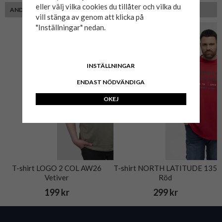
eller välj vilka cookies du tillåter och vilka du
ANDRA KUNDER MED SAMMA PASSFORM VALDE ÄVEN
vill stänga av genom att klicka på
"Inställningar" nedan.
INSTÄLLNINGAR
ENDAST NÖDVÄNDIGA
OKEJ
T-shirt LOGO 2 COL AW26
T-shirt NORTH LATITUDE 135
Vetiver
Röd
199 kr
299 kr