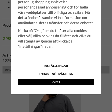
personlig shoppingupplevelse,
Material: 80% bomull, 20% polyester
personanpassad annonsering och för hålla
Färg: Vetiver
våra webbplatser tillförlitliga och säkra. För
detta ändamål samlar vi in information om
användarna, deras mönster och deras enheter.
Produktbeskrivning
Klicka på "Okej" om du tillåter alla cookies
eller välj vilka cookies du tillåter och vilka du
GPSR
vill stänga av genom att klicka på
"Inställningar" nedan.
Artikelnummer:
12294579-vetiver-2
INSTÄLLNINGAR
ANDRA KUNDER MED SAMMA PASSFORM VALDE ÄVEN
ENDAST NÖDVÄNDIGA
OKEJ