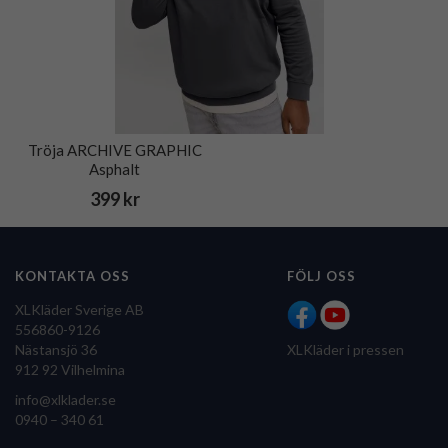
Tröja ARCHIVE GRAPHIC
Asphalt
399 kr
KONTAKTA OSS
FÖLJ OSS
XLKläder Sverige AB
556860-9126
Nästansjö 36
XLKläder i pressen
912 92 Vilhelmina
info@xlklader.se
0940 – 340 61