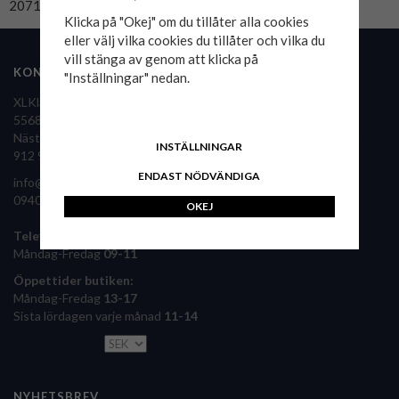
20718939-194007
Klicka på "Okej" om du tillåter alla cookies
eller välj vilka cookies du tillåter och vilka du
vill stänga av genom att klicka på
KONTAKTA OSS
FÖLJ OSS
"Inställningar" nedan.
XLKläder Sverige AB
556860-9126
Nästansjö 36
XLKläder i pressen
INSTÄLLNINGAR
912 92 Vilhelmina
ENDAST NÖDVÄNDIGA
info@xlklader.se
0940 – 340 61
OKEJ
Telefontid:
Måndag-Fredag
09-11
Öppettider butiken:
Måndag-Fredag
13-17
Sista lördagen varje månad
11-14
NYHETSBREV