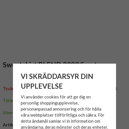
Sweatshirt BLEND 8939 Svart
VI SKRÄDDARSYR DIN
UPPLEVELSE
Tyvärr ingår inte denna produkt i vårt sortiment för tillfället.
Vi använder cookies för att ge dig en
Till butikens startsida »
personlig shoppingupplevelse,
personanpassad annonsering och för hålla
Sitemap »
våra webbplatser tillförlitliga och säkra. För
detta ändamål samlar vi in information om
Artikelnummer:
användarna, deras mönster och deras enheter.