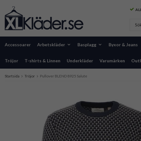
ALL
Accessoarer
Arbetskläder
Basplagg
Byxor & Jeans
Tröjor
T-shirts & Linnen
Underkläder
Varumärken
Outl
Startsida
Tröjor
Pullover BLEND 8925 Salute