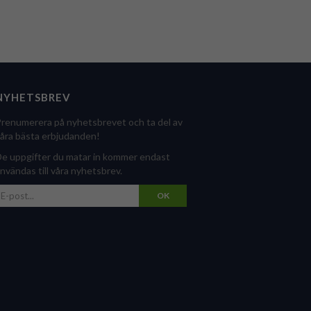
NYHETSBREV
renumerera på nyhetsbrevet och ta del av
åra bästa erbjudanden!
e uppgifter du matar in kommer endast
nvändas till våra nyhetsbrev.
OK