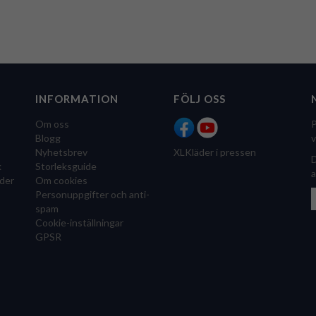
INFORMATION
FÖLJ OSS
Om oss
P
Blogg
v
Nyhetsbrev
XLKläder i pressen
D
k
Storleksguide
a
der
Om cookies
Personuppgifter och anti-
spam
Cookie-inställningar
GPSR