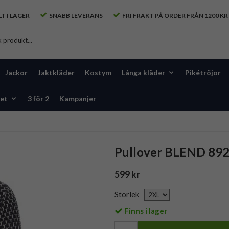
T I LAGER
SNABB LEVERANS
FRI FRAKT PÅ ORDER FRÅN 1200 KR
Jackor
Jaktkläder
Kostym
Långa kläder
Pikétröjor
et
3 för 2
Kampanjer
Pullover BLEND 892
599 kr
Storlek
Finns i lager