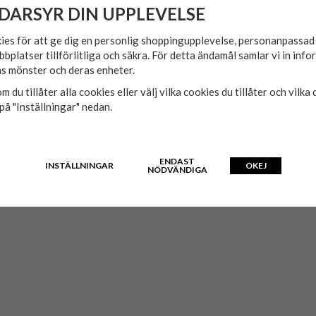
DARSYR DIN UPPLEVELSE
ies för att ge dig en personlig shoppingupplevelse, personanpassa
bbplatser tillförlitliga och säkra. För detta ändamål samlar vi in inf
s mönster och deras enheter.
m du tillåter alla cookies eller välj vilka cookies du tillåter och vilka 
på "Inställningar" nedan.
ENDAST
INSTÄLLNINGAR
OKEJ
t.
NÖDVÄNDIGA