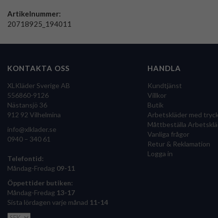
Artikelnummer:
20718925_194011
KONTAKTA OSS
HANDLA
XLKläder Sverige AB
Kundtjänst
556860-9126
Villkor
Nästansjö 36
Butik
912 92 Vilhelmina
Arbetskläder med tryc
Måttbeställa Arbetsklä
info@xlklader.se
Vanliga frågor
0940 – 340 61
Retur & Reklamation
Logga in
Telefontid:
Måndag-Fredag
09-11
Öppettider butiken:
Måndag-Fredag
13-17
Sista lördagen varje månad
11-14