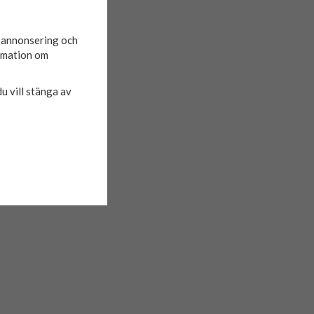
d annonsering och
ormation om
du vill stänga av