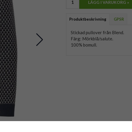
LÄGG I VARUKORG »
Produktbeskrivning
GPSR
Stickad pullover från Blend.
Färg: Mörkblå/salute.
100% bomull.