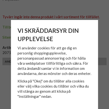
Tyvärr ingår inte denna produkt i vårt sortiment för tillfället.
Till butikens startsida »
VI SKRÄDDARSYR DIN
Sitemap »
UPPLEVELSE
Artikelnummer:
Vi använder cookies för att ge dig en
20718085-190414
personlig shoppingupplevelse,
personanpassad annonsering och för hålla
ANDRA FÄRGER
våra webbplatser tillförlitliga och säkra. För
detta ändamål samlar vi in information om
användarna, deras mönster och deras enheter.
Klicka på "Okej" om du tillåter alla cookies
eller välj vilka cookies du tillåter och vilka du
vill stänga av genom att klicka på
"Inställningar" nedan.