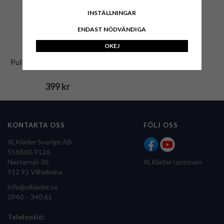
INSTÄLLNINGAR
ENDAST NÖDVÄNDIGA
OKEJ
Pullover BLEND 8085 Svart
399 kr
KONTAKTA OSS
FÖLJ OSS
XLKläder Sverige AB
556860-9126
Nästansjö 36
XLKläder i pressen
912 92 Vilhelmina
info@xlklader.se
0940 – 340 61
Telefontid: