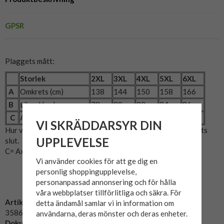
GPSR
Plaggets mått:
Storlek
2XL
3XL
4XL
5XL
6XL
A
Omkrets (cm)
138
144
150
158
166
B
Längd (cm)
78
80
82
84
86
C
Armlängd (cm)
69
70
71
72
73
VI SKRÄDDARSYR DIN
Hur vi mätt: A= Bröstmått x2. B= Mitten av axeln till plaggets
UPPLEVELSE
slut.
C= Axeln till slutet på ärmen.
Vi använder cookies för att ge dig en
personlig shoppingupplevelse,
personanpassad annonsering och för hålla
våra webbplatser tillförlitliga och säkra. För
Artikelnummer:
detta ändamål samlar vi in information om
3586-mellangra
användarna, deras mönster och deras enheter.
Dokument: