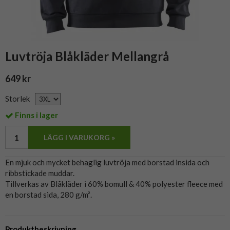
Luvtröja Blåkläder Mellangrå
649 kr
Storlek
Finns i lager
LÄGG I VARUKORG »
En mjuk och mycket behaglig luvtröja med borstad insida och
ribbstickade muddar.
Tillverkas av Blåkläder i 60% bomull & 40% polyester fleece med
en borstad sida, 280 g/m².
Produktbeskrivning