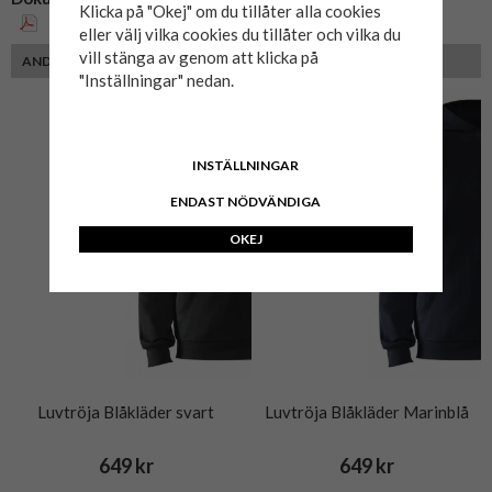
Klicka på "Okej" om du tillåter alla cookies
Storleksguide Blåkläder
eller välj vilka cookies du tillåter och vilka du
vill stänga av genom att klicka på
ANDRA FÄRGER
"Inställningar" nedan.
INSTÄLLNINGAR
ENDAST NÖDVÄNDIGA
OKEJ
Luvtröja Blåkläder svart
Luvtröja Blåkläder Marinblå
649 kr
649 kr