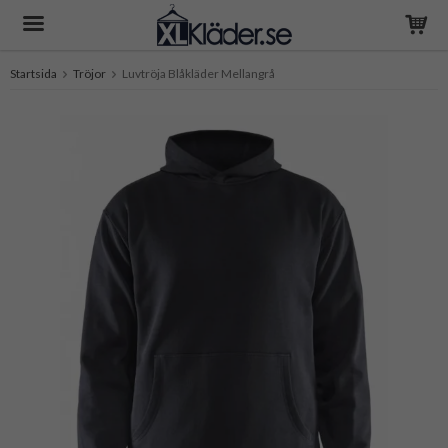
Startsida
Tröjor
Luvtröja Blåkläder Mellangrå
Produkten har blivit tillagd i varukorgen