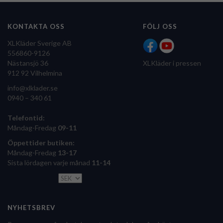
KONTAKTA OSS
FÖLJ OSS
XLKläder Sverige AB
556860-9126
Nästansjö 36
XLKläder i pressen
912 92 Vilhelmina
info@xlklader.se
0940 – 340 61
Telefontid:
Måndag-Fredag
09-11
Öppettider butiken:
Måndag-Fredag
13-17
Sista lördagen varje månad
11-14
NYHETSBREV