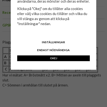
användarna, deras mönster och deras enheter.
Klicka på "Okej" om du tillåter alla cookies
Recensioner
eller välj vilka cookies du tillåter och vilka du
vill stänga av genom att klicka på
"Inställningar" nedan.
GPSR
Plaggets mått:
INSTÄLLNINGAR
Storlek
2XL
3XL
4XL
5XL
6XL
ENDAST NÖDVÄNDIGA
A
Omkrets (cm)
144
150
156
168
174
OKEJ
B
Längd (cm)
76
76
76
76
80
C
Armlängd (cm)
55
55
55
55
57
Hur vi mätat: A= Bröstmått x2. B= Mitten av axeln till plaggets
slut.
C= Sömmen i armhålan till slutet på ärmen.