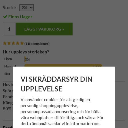
Storlek
Finns i lager
LÄGG I VARUKORG »
(1 Recensioner)
Hur upplevs storleken?
Liten
0%
Normal
100%
Stor
0%
VI SKRÄDDARSYR DIN
Huvtröja från Tommy Jeans
UPPLEVELSE
Snören i huvan.
Brodyr över bröstet.
Vi använder cookies för att ge dig en
Kängruficka.
personlig shoppingupplevelse,
80% Regenerativ bomull, 20% återvunnen polyester.
personanpassad annonsering och för hålla
våra webbplatser tillförlitliga och säkra. För
detta ändamål samlar vi in information om
Produktbeskrivning