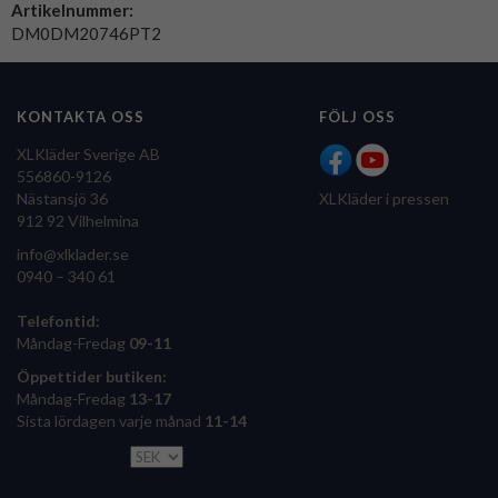
Artikelnummer:
DM0DM20746PT2
KONTAKTA OSS
FÖLJ OSS
XLKläder Sverige AB
556860-9126
Nästansjö 36
XLKläder i pressen
912 92 Vilhelmina
info@xlklader.se
0940 – 340 61
Telefontid:
Måndag-Fredag
09-11
Öppettider butiken:
Måndag-Fredag
13-17
Sista lördagen varje månad
11-14