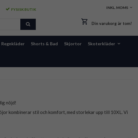
FYSISK BUTIK
Din varukorg är tom!
Regnkläder
Shorts & Bad
Skjortor
Skoterkläder
dig nöjd!
öjor kombinerar stil och komfort, med storlekar upp till 10XL. Vi