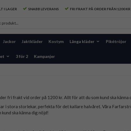
T I LAGER
SNABB LEVERANS
FRI FRAKT PÅ ORDER FRÅN 1200 KR
Jackor
Jaktkläder
Kostym
Långa kläder
Pikétröjor
et
3 för 2
Kampanjer
uder fri frakt vid order på 1200 kr. Allt för att du som kund ska känna 
r i stora storlekar, perfekta för det kallare halvåret. Våra Farfarstr
om kund ska känna dig nöjd!