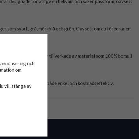
ekar är designade för att ge en bekväm och säker passform, oavsett
färger som svart, grå, mörkblå och grön. Oavsett om du föredrar en
litet. Våra produkter är tillverkade av material som 100% bomull
g komfort.
d annonsering och
ormation om
r din shoppingupplevelse både enkel och kostnadseffektiv.
du vill stänga av
NYHETSBREV