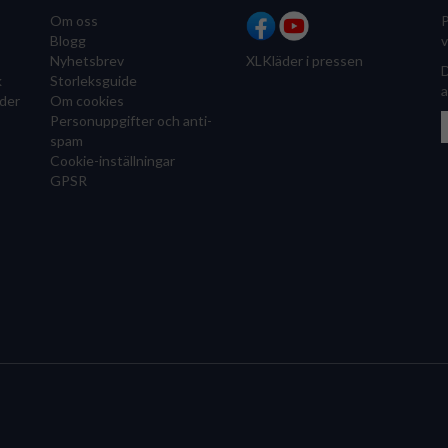
Om oss
P
Blogg
v
Nyhetsbrev
XLKläder i pressen
D
k
Storleksguide
a
der
Om cookies
Personuppgifter och anti-
spam
Cookie-inställningar
GPSR