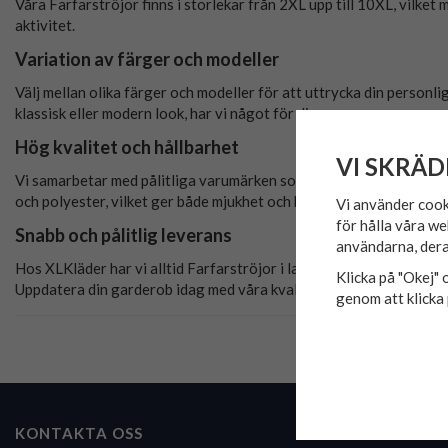
Våra Farfarströjor finns i storlekar från 2XL upp till 10XL, vilke
aktivitet.
Variation av färger och modeller
Välj mellan olika färger och modeller för att uttrycka din personli
klassisk eller modern look, har vi något för dig.
Hög kvalitet och hållbarhet
VI SKRÄD
Vi samarbetar med pålitliga varumärken som BLEND, Jack & Jones, 
och polyester, vilket ger både mjukhet och hållbarhet. De behåller
Vi använder cook
för hålla våra we
Snabb och pålitlig leverans
användarna, dera
Hos XLKläder har vi alltid Farfarströjor i lager, redo för snabb le
Klicka på "Okej" o
Uppdatera din garderob idag med våra kvalitativa och bekväma Fa
genom att klicka 
KONTAKTA OSS
HANDLA