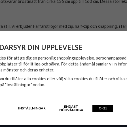
t motsvarar bröstmått från cirka 136 cm upp till 160 cm. Dessa storl
ga stil. Vi erbjuder Farfarströjor med zip, half-zip och knäppning, i 
DARSYR DIN UPPLEVELSE
Marine och Tommy Hilfiger för att erbjuda Farfarströjor av hög kva
 sin form och färg även efter upprepad tvätt, vilket ger dig långvari
ies för att ge dig en personlig shoppingupplevelse, personanpassa
bbplatser tillförlitliga och säkra. För detta ändamål samlar vi in inf
s mönster och deras enheter.
verans. Vi erbjuder fri frakt på beställningar över 1200 kr, vilket gö
m du tillåter alla cookies eller välj vilka cookies du tillåter och vilka 
rfarströjor!
på "Inställningar" nedan.
Till Kassan
ENDAST
INSTÄLLNINGAR
OKEJ
NÖDVÄNDIGA
INFORMATION
FÖLJ OSS