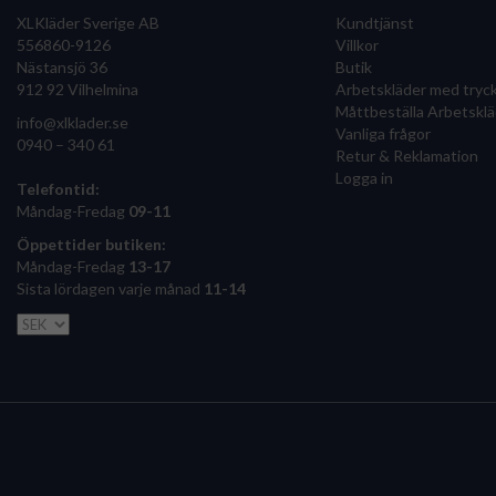
XLKläder Sverige AB
Kundtjänst
556860-9126
Villkor
Nästansjö 36
Butik
912 92 Vilhelmina
Arbetskläder med tryc
Måttbeställa Arbetsklä
info@xlklader.se
Vanliga frågor
0940 – 340 61
Retur & Reklamation
Logga in
Telefontid:
Måndag-Fredag
09-11
Öppettider butiken:
Måndag-Fredag
13-17
Sista lördagen varje månad
11-14