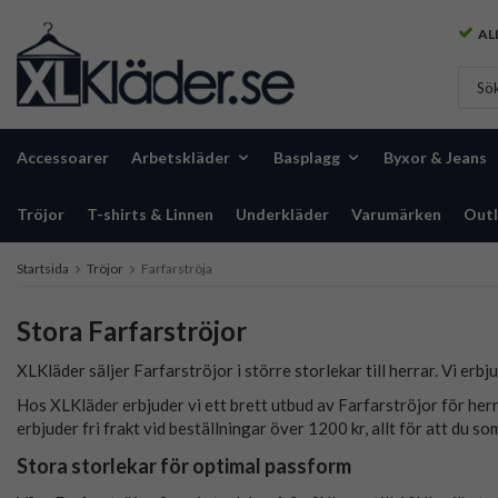
ALL
Accessoarer
Arbetskläder
Basplagg
Byxor & Jeans
Tröjor
T-shirts & Linnen
Underkläder
Varumärken
Outl
Startsida
Tröjor
Farfarströja
Stora Farfarströjor
XLKläder säljer Farfarströjor i större storlekar till herrar. Vi erbj
Hos XLKläder erbjuder vi ett brett utbud av Farfarströjor för herra
erbjuder fri frakt vid beställningar över 1200 kr, allt för att du s
Stora storlekar för optimal passform