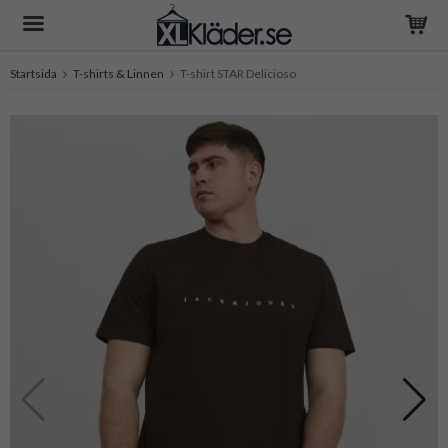
Startsida
T-shirts & Linnen
T-shirt STAR Delicioso
Produkten har blivit tillagd i varukorgen