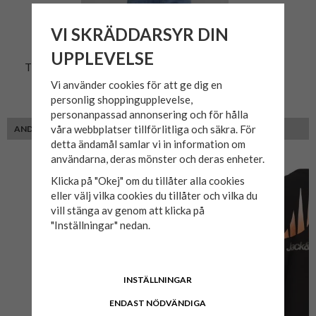
VI SKRÄDDARSYR DIN
UPPLEVELSE
T-shirt STAR Dark Navy
Vi använder cookies för att ge dig en
personlig shoppingupplevelse,
259 kr
personanpassad annonsering och för hålla
våra webbplatser tillförlitliga och säkra. För
ANDRA KUNDER MED SAMMA PASSFORM VALDE ÄVEN
detta ändamål samlar vi in information om
användarna, deras mönster och deras enheter.
Klicka på "Okej" om du tillåter alla cookies
eller välj vilka cookies du tillåter och vilka du
vill stänga av genom att klicka på
"Inställningar" nedan.
INSTÄLLNINGAR
ENDAST NÖDVÄNDIGA