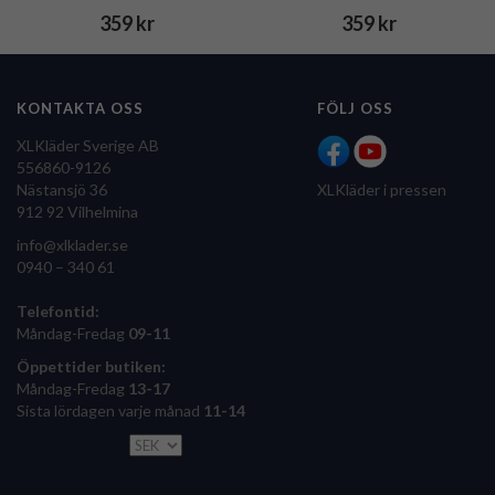
359 kr
359 kr
KONTAKTA OSS
FÖLJ OSS
XLKläder Sverige AB
556860-9126
Nästansjö 36
XLKläder i pressen
912 92 Vilhelmina
info@xlklader.se
0940 – 340 61
Telefontid:
Måndag-Fredag
09-11
Öppettider butiken:
Måndag-Fredag
13-17
Sista lördagen varje månad
11-14