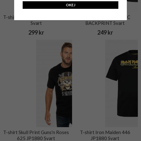
OKEJ
T-shirt NORTH LATITUDE 335
T-shirt ECHO GRAPHIC
Svart
BACKPRINT Svart
299 kr
249 kr
T-shirt Skull Print Guns'n Roses
T-shirt Iron Maiden 446
625 JP1880 Svart
JP1880 Svart