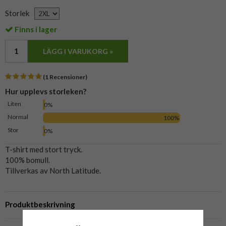
Storlek
Finns i lager
LÄGG I VARUKORG »
(1 Recensioner)
Hur upplevs storleken?
Liten
0%
Normal
100%
Stor
0%
T-shirt med stort tryck.
100% bomull.
Tillverkas av North Latitude.
Produktbeskrivning