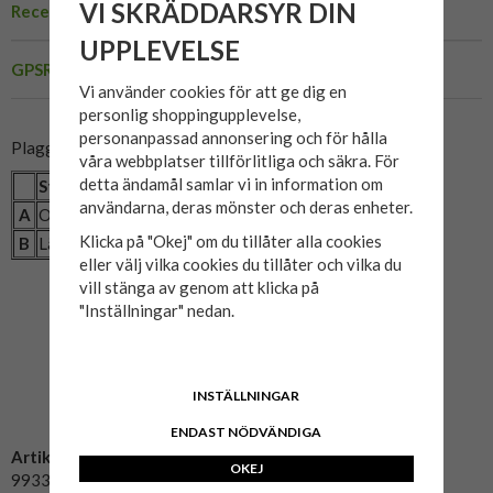
VI SKRÄDDARSYR DIN
Recensioner
UPPLEVELSE
GPSR
Vi använder cookies för att ge dig en
personlig shoppingupplevelse,
personanpassad annonsering och för hålla
Plaggets mått:
våra webbplatser tillförlitliga och säkra. För
detta ändamål samlar vi in information om
Storlek
2XL
3XL
4XL
5XL
6XL
7XL
8XL
användarna, deras mönster och deras enheter.
A
Omkrets (cm)
128
136
148
156
166
176
184
Klicka på "Okej" om du tillåter alla cookies
B
Längd (cm)
79
83
85
89
92
95
95
eller välj vilka cookies du tillåter och vilka du
vill stänga av genom att klicka på
"Inställningar" nedan.
INSTÄLLNINGAR
ENDAST NÖDVÄNDIGA
Artikelnummer:
OKEJ
99335-0545