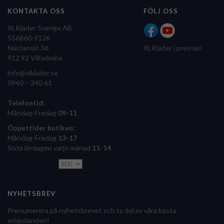
KONTAKTA OSS
FÖLJ OSS
XLKläder Sverige AB
556860-9126
Nästansjö 36
XLKläder i pressen
912 92 Vilhelmina
info@xlklader.se
0940 – 340 61
Telefontid:
Måndag-Fredag
09-11
Öppettider butiken:
Måndag-Fredag
13-17
Sista lördagen varje månad
11-14
NYHETSBREV
Prenumerera på nyhetsbrevet och ta del av våra bästa
erbjudanden!