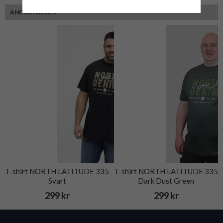
ANDRA FÄRGER
T-shirt NORTH LATITUDE 335
T-shirt NORTH LATITUDE 335
Svart
Dark Dust Green
299 kr
299 kr