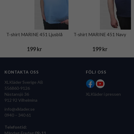
T-shirt MARINE 451 Ljusblå
T-shirt MARINE 451 Navy
199 kr
199 kr
KONTAKTA OSS
FÖLJ OSS
XLKläder Sverige AB
556860-9126
Nästansjö 36
XLKläder i pressen
912 92 Vilhelmina
info@xlklader.se
0940 – 340 61
Telefontid:
Måndag-Fredag
09-11