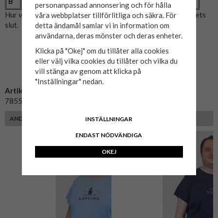
B
Längd (cm)
76
78
81
83
personanpassad annonsering och för hålla
Hur vi mätat: A= Bröstmått x2. B= Mitten av axeln till plaggets
våra webbplatser tillförlitliga och säkra. För
slut.
detta ändamål samlar vi in information om
användarna, deras mönster och deras enheter.
Klicka på "Okej" om du tillåter alla cookies
eller välj vilka cookies du tillåter och vilka du
vill stänga av genom att klicka på
"Inställningar" nedan.
Artikelnummer:
7855451-183
ANDRA FÄRGER
INSTÄLLNINGAR
ENDAST NÖDVÄNDIGA
OKEJ