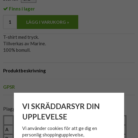
Finns i lager
LÄGG I VARUKORG »
T-shirt med tryck.
Tillverkas av Marine.
100% bomull.
Produktbeskrivning
GPSR
VI SKRÄDDARSYR DIN
Plaggets mått:
UPPLEVELSE
Storlek
2XL
3XL
4XL
5XL
Vi använder cookies för att ge dig en
A
Omkrets (cm)
128
140
148
156
personlig shoppingupplevelse,