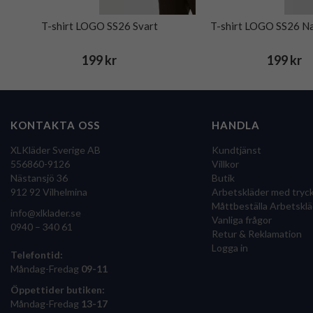
T-shirt LOGO SS26 Svart
T-shirt LOGO SS26 Na
199 kr
199 kr
KONTAKTA OSS
HANDLA
XLKläder Sverige AB
Kundtjänst
556860-9126
Villkor
Nästansjö 36
Butik
912 92 Vilhelmina
Arbetskläder med tryc
Måttbeställa Arbetsklä
info@xlklader.se
Vanliga frågor
0940 – 340 61
Retur & Reklamation
Logga in
Telefontid:
Måndag-Fredag
09-11
Öppettider butiken:
Måndag-Fredag
13-17