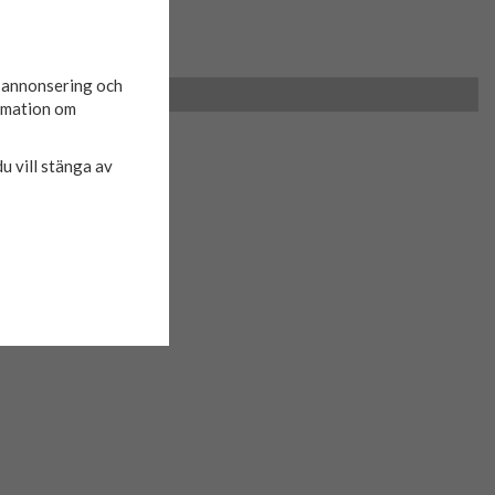
d annonsering och
ormation om
du vill stänga av