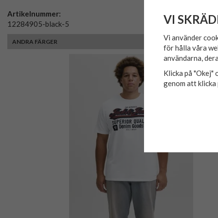
Artikelnummer:
VI SKRÄD
12284905-black-5
Vi använder cook
ANDRA FÄRGER
för hålla våra we
användarna, dera
Klicka på "Okej" o
genom att klicka 