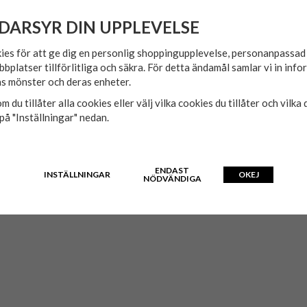
DARSYR DIN UPPLEVELSE
ies för att ge dig en personlig shoppingupplevelse, personanpassa
bbplatser tillförlitliga och säkra. För detta ändamål samlar vi in inf
s mönster och deras enheter.
m du tillåter alla cookies eller välj vilka cookies du tillåter och vilka 
på "Inställningar" nedan.
ENDAST
INSTÄLLNINGAR
OKEJ
NÖDVÄNDIGA