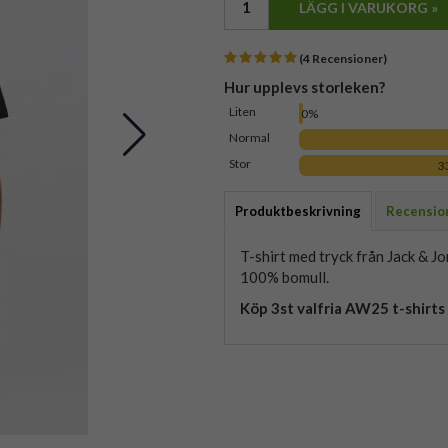
LÄGG I VARUKORG »
(4 Recensioner)
Hur upplevs storleken?
Liten
0%
Normal
Stor
3
Produktbeskrivning
Recensio
T-shirt med tryck från Jack & Jo
100% bomull.
Köp 3st valfria AW25 t-shirts 