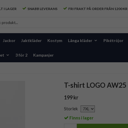
T I LAGER
SNABB LEVERANS
FRI FRAKT PÅ ORDER FRÅN 1200 KR
Jackor
Jaktkläder
Kostym
Långa kläder
Pikétröjor
et
3 för 2
Kampanjer
T-shirt LOGO AW25 
199 kr
Storlek
Finns i lager