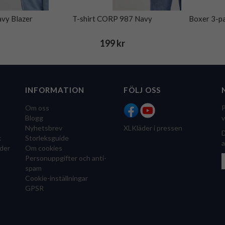
vy Blazer
T-shirt CORP 987 Navy
Boxer 3-
199 kr
INFORMATION
FÖLJ OSS
Om oss
P
Blogg
v
Nyhetsbrev
XLKläder i pressen
D
k
Storleksguide
a
der
Om cookies
Personuppgifter och anti-
spam
Cookie-inställningar
GPSR