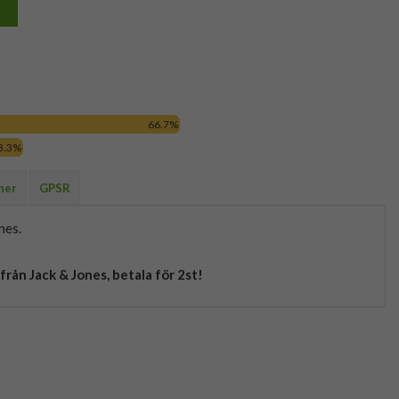
66.7%
3.3%
ner
GPSR
nes.
från Jack & Jones, betala för 2st!