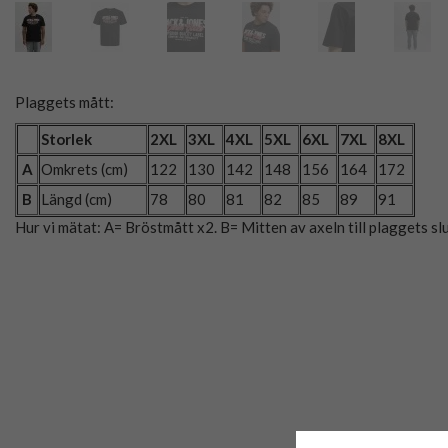
Plaggets mått:
Storlek
2XL
3XL
4XL
5XL
6XL
7XL
8XL
A
Omkrets (cm)
122
130
142
148
156
164
172
B
Längd (cm)
78
80
81
82
85
89
91
Hur vi mätat: A= Bröstmått x2. B= Mitten av axeln till plaggets slu