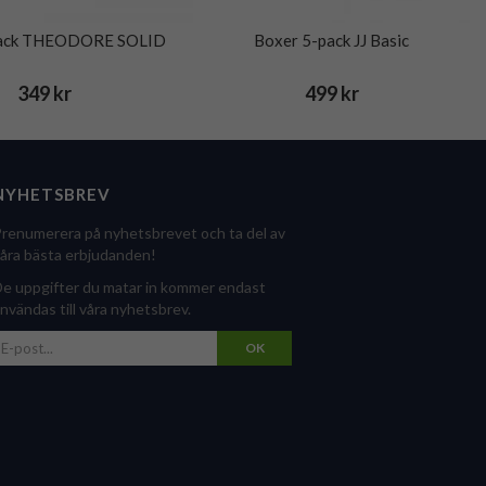
pack THEODORE SOLID
Boxer 5-pack JJ Basic
349 kr
499 kr
NYHETSBREV
renumerera på nyhetsbrevet och ta del av
åra bästa erbjudanden!
e uppgifter du matar in kommer endast
nvändas till våra nyhetsbrev.
OK