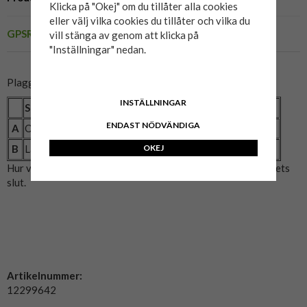
Klicka på "Okej" om du tillåter alla cookies
eller välj vilka cookies du tillåter och vilka du
GPSR
vill stänga av genom att klicka på
"Inställningar" nedan.
Plaggets mått:
INSTÄLLNINGAR
Storlek
2XL
3XL
4XL
5XL
6XL
7XL
8XL
ENDAST NÖDVÄNDIGA
A
Omkrets (cm)
122
130
142
148
156
164
172
OKEJ
B
Längd (cm)
78
80
81
82
85
89
91
Hur vi mätat: A= Bröstmått x2. B= Mitten av axeln till plaggets
slut.
Artikelnummer:
12299642