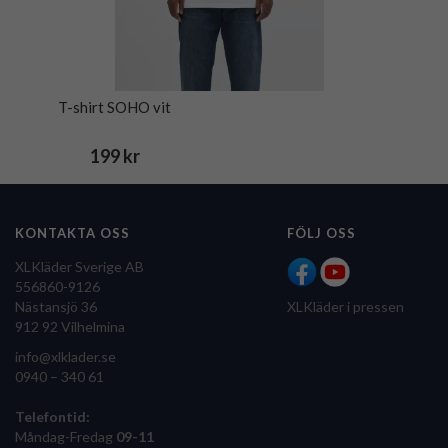
T-shirt SOHO vit
199 kr
KONTAKTA OSS
FÖLJ OSS
XLKläder Sverige AB
556860-9126
Nästansjö 36
XLKläder i pressen
912 92 Vilhelmina
info@xlklader.se
0940 – 340 61
Telefontid:
Måndag-Fredag
09-11