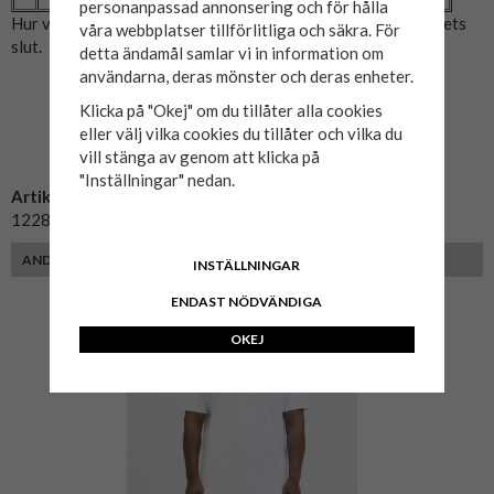
personanpassad annonsering och för hålla
Hur vi mätat: A= Bröstmått x2. B= Mitten av axeln till plaggets
våra webbplatser tillförlitliga och säkra. För
slut.
detta ändamål samlar vi in information om
användarna, deras mönster och deras enheter.
Klicka på "Okej" om du tillåter alla cookies
eller välj vilka cookies du tillåter och vilka du
vill stänga av genom att klicka på
"Inställningar" nedan.
Artikelnummer:
12280843
ANDRA KUNDER MED SAMMA PASSFORM VALDE ÄVEN
INSTÄLLNINGAR
ENDAST NÖDVÄNDIGA
OKEJ