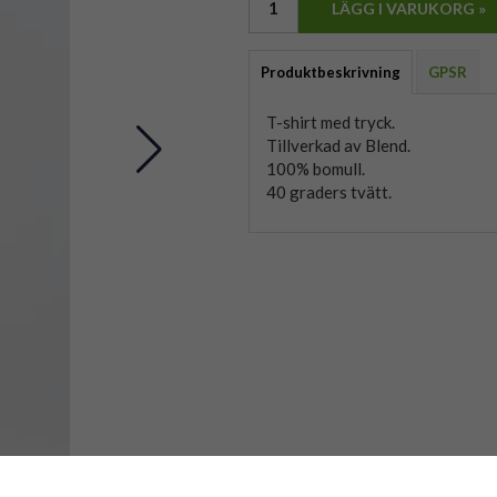
LÄGG I VARUKORG »
Produktbeskrivning
GPSR
T-shirt med tryck.
Tillverkad av Blend.
100% bomull.
40 graders tvätt.