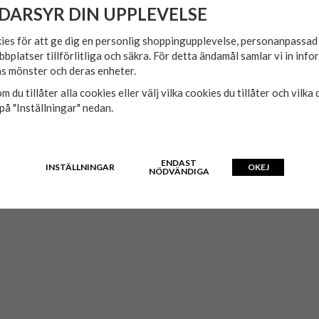
DARSYR DIN UPPLEVELSE
ies för att ge dig en personlig shoppingupplevelse, personanpassa
bbplatser tillförlitliga och säkra. För detta ändamål samlar vi in inf
s mönster och deras enheter.
m du tillåter alla cookies eller välj vilka cookies du tillåter och vilka 
på "Inställningar" nedan.
t.
ENDAST
INSTÄLLNINGAR
OKEJ
NÖDVÄNDIGA