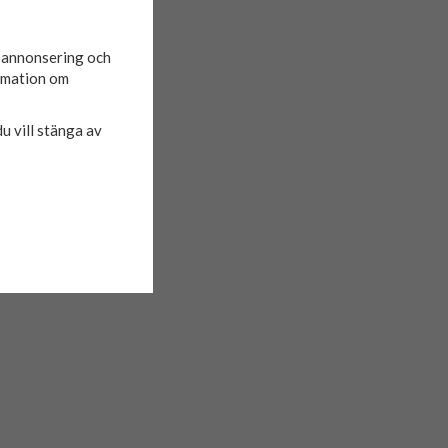
d annonsering och
ormation om
du vill stänga av