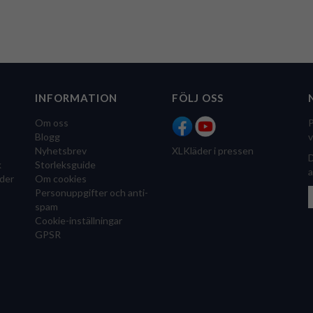
INFORMATION
FÖLJ OSS
Om oss
P
Blogg
v
Nyhetsbrev
XLKläder i pressen
D
k
Storleksguide
a
der
Om cookies
Personuppgifter och anti-
spam
Cookie-inställningar
GPSR