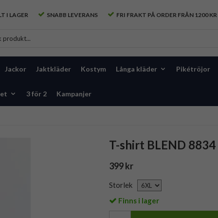
T I LAGER
SNABB LEVERANS
FRI FRAKT PÅ ORDER FRÅN 1200 KR
Jackor
Jaktkläder
Kostym
Långa kläder
Pikétröjor
et
3 för 2
Kampanjer
T-shirt BLEND 8834 
399 kr
Storlek
Finns i lager