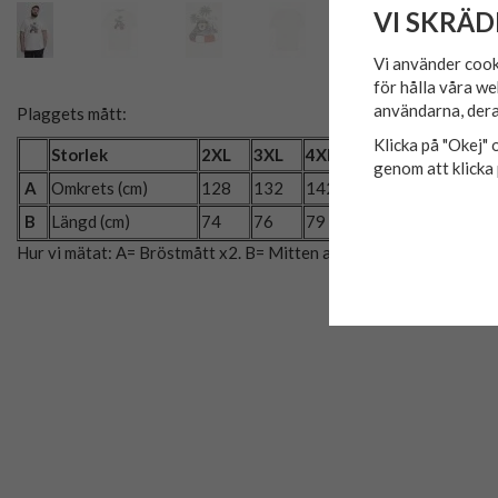
VI SKRÄD
Vi använder cook
för hålla våra we
användarna, dera
Plaggets mått:
Klicka på "Okej" o
Storlek
2XL
3XL
4XL
5XL
6XL
genom att klicka 
A
Omkrets (cm)
128
132
142
148
154
B
Längd (cm)
74
76
79
82
84
Hur vi mätat: A= Bröstmått x2. B= Mitten av axeln till plaggets slu