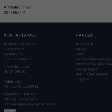
Artikelnummer:
20718834-4
KONTAKTA OSS
HANDLA
XLKläder Sverige AB
Kundtjänst
556860-9126
Villkor
Nästansjö 36
Butik
912 92 Vilhelmina
Arbetskläder med tryc
Måttbeställa Arbetsklä
info@xlklader.se
Vanliga frågor
0940 – 340 61
Retur & Reklamation
Logga in
Telefontid:
Måndag-Fredag
09-11
Öppettider butiken:
Måndag-Fredag
13-17
Sista lördagen varje månad
11-14