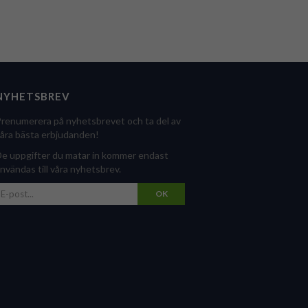
NYHETSBREV
renumerera på nyhetsbrevet och ta del av
åra bästa erbjudanden!
e uppgifter du matar in kommer endast
nvändas till våra nyhetsbrev.
OK