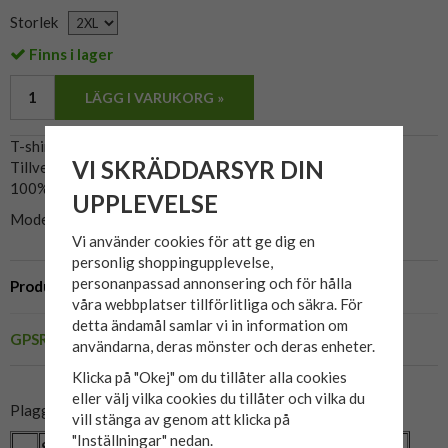
Storlek
Finns i lager
LÄGG I VARUKORG »
T-shirt med tryck framtill.
VI SKRÄDDARSYR DIN
Tillverkas av Blend.
100% bomull.
UPPLEVELSE
Modellen på bild är 185cm och använder 3XL.
Vi använder cookies för att ge dig en
personlig shoppingupplevelse,
personanpassad annonsering och för hålla
Produktbeskrivning
våra webbplatser tillförlitliga och säkra. För
detta ändamål samlar vi in information om
GPSR
användarna, deras mönster och deras enheter.
Klicka på "Okej" om du tillåter alla cookies
eller välj vilka cookies du tillåter och vilka du
Plaggets mått:
vill stänga av genom att klicka på
"Inställningar" nedan.
Storlek
2XL
3XL
4XL
5XL
6XL