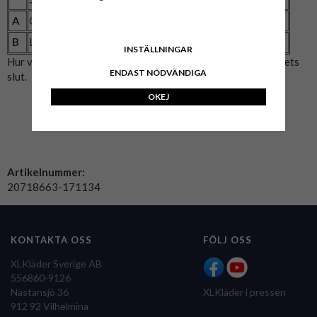
A
Omkrets (cm)
128
132
142
148
154
B
Längd (cm)
74
76
79
82
84
INSTÄLLNINGAR
Hur vi mätat: A= Bröstmått x2. B= Mitten av axeln till plaggets
ENDAST NÖDVÄNDIGA
slut.
OKEJ
Artikelnummer:
20718663-171134
KONTAKTA OSS
FÖLJ OSS
XLKläder Sverige AB
556860-9126
Nästansjö 36
XLKläder i pressen
912 92 Vilhelmina