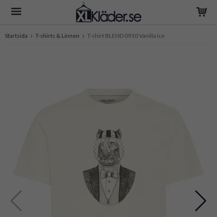
Startsida
T-shirts & Linnen
T-shirt BLEND 0910 Vanilla Ice
Produkten har blivit tillagd i varukorgen