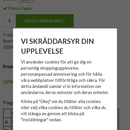
Finns i lager
LÄGG I VARUKORG »
T-shirt tillverkad av märket Blend.
VI SKRÄDDARSYR DIN
Stort tryck framtill.
100% bomull.
UPPLEVELSE
Vi använder cookies för att ge dig en
Produktbeskrivning
personlig shoppingupplevelse,
personanpassad annonsering och för hålla
våra webbplatser tillförlitliga och säkra. För
GPSR
detta ändamål samlar vi in information om
användarna, deras mönster och deras enheter.
Klicka på "Okej" om du tillåter alla cookies
Plaggets mått:
eller välj vilka cookies du tillåter och vilka du
Storlek
2XL
3XL
4XL
5XL
6XL
vill stänga av genom att klicka på
"Inställningar" nedan.
A
Omkrets (cm)
128
132
142
148
154