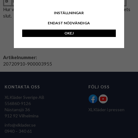
B
Längd (cm)
74
76
79
82
84
Hur vi mätat: A= Bröstmått x2. B= Mitten av axeln till plaggets
INSTÄLLNINGAR
slut.
ENDAST NÖDVÄNDIGA
OKEJ
Artikelnummer:
20720910-900003955
KONTAKTA OSS
FÖLJ OSS
XLKläder Sverige AB
556860-9126
Nästansjö 36
XLKläder i pressen
912 92 Vilhelmina
info@xlklader.se
0940 – 340 61