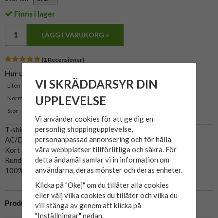
Finns i lager
LÄGG I VARUKORG »
(1 Recensioner)
Hur upplevs storleken?
VI SKRÄDDARSYR DIN
Liten
0%
UPPLEVELSE
Normal
0%
Stor
0%
Vi använder cookies för att ge dig en
personlig shoppingupplevelse,
T-shirt från JP1880.
personanpassad annonsering och för hålla
AC/DC Fifty!
våra webbplatser tillförlitliga och säkra. För
Kort ärm.
detta ändamål samlar vi in information om
Rund hals.
användarna, deras mönster och deras enheter.
100% bomull, 30° normal tvätt.
Klicka på "Okej" om du tillåter alla cookies
eller välj vilka cookies du tillåter och vilka du
Produktbeskrivning
vill stänga av genom att klicka på
"Inställningar" nedan.