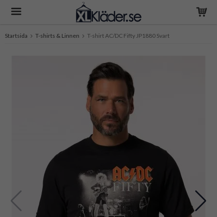
Startsida
T-shirts & Linnen
T-shirt AC/DC Fifty JP1880 Svart
Produkten har blivit tillagd i varukorgen