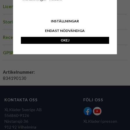
Licens
INSTÄLLNINGAR
Storleksguide Band t-shirt
ENDAST NÖDVÄNDIGA
Recensioner
OKEJ
GPSR
Artikelnummer:
834190130
KONTAKTA OSS
FÖLJ OSS
XLKläder Sverige AB
556860-9126
Nästansjö 36
XLKläder i pressen
912 92 Vilhelmina