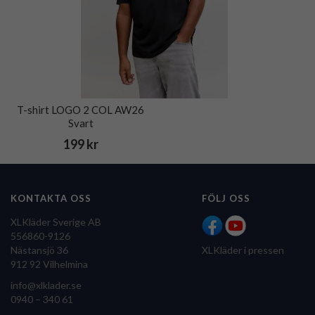
T-shirt LOGO 2 COL AW26
Svart
199 kr
KONTAKTA OSS
FÖLJ OSS
XLKläder Sverige AB
556860-9126
Nästansjö 36
XLKläder i pressen
912 92 Vilhelmina
info@xlklader.se
0940 – 340 61