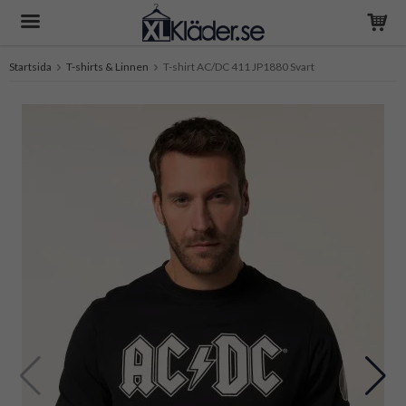
Startsida
T-shirts & Linnen
T-shirt AC/DC 411 JP1880 Svart
Produkten har blivit tillagd i varukorgen