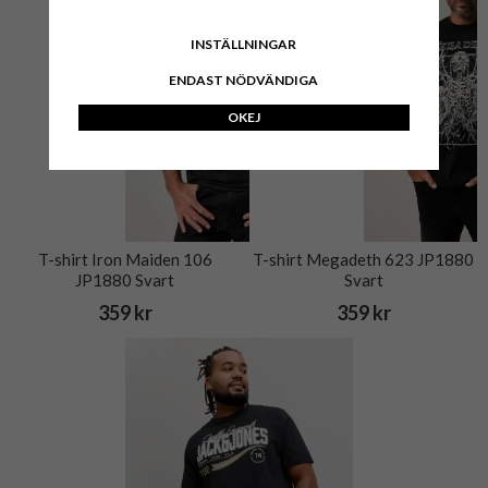
INSTÄLLNINGAR
ENDAST NÖDVÄNDIGA
OKEJ
T-shirt Iron Maiden 106
T-shirt Megadeth 623 JP1880
JP1880 Svart
Svart
359 kr
359 kr