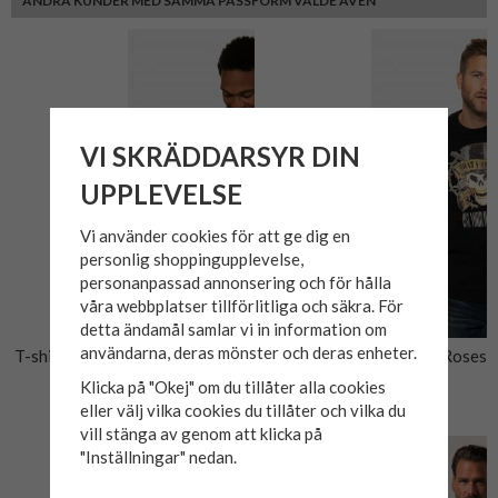
ANDRA KUNDER MED SAMMA PASSFORM VALDE ÄVEN
VI SKRÄDDARSYR DIN
UPPLEVELSE
Vi använder cookies för att ge dig en
personlig shoppingupplevelse,
personanpassad annonsering och för hålla
våra webbplatser tillförlitliga och säkra. För
detta ändamål samlar vi in information om
användarna, deras mönster och deras enheter.
T-shirt Pink Floyd 235 JP1880
T-shirt Skull Print Guns'n Roses
Svart
625 JP1880 Svart
Klicka på "Okej" om du tillåter alla cookies
359 kr
359 kr
eller välj vilka cookies du tillåter och vilka du
vill stänga av genom att klicka på
"Inställningar" nedan.