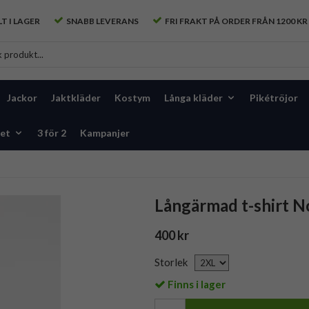
T I LAGER
SNABB LEVERANS
FRI FRAKT PÅ ORDER FRÅN 1200 KR
Jackor
Jaktkläder
Kostym
Långa kläder
Pikétröjor
et
3 för 2
Kampanjer
Långärmad t-shirt N
400 kr
Storlek
Finns i lager