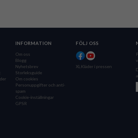
INFORMATION
FÖLJ OSS
Om oss
P
Blogg
v
Nyhetsbrev
XLKläder i pressen
D
k
Storleksguide
a
der
Om cookies
Personuppgifter och anti-
spam
Cookie-inställningar
GPSR