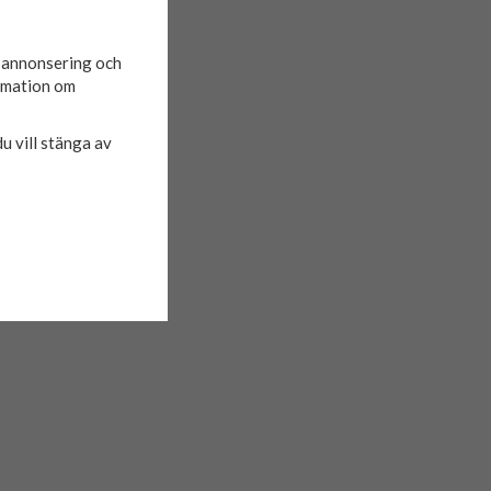
d annonsering och
ormation om
du vill stänga av