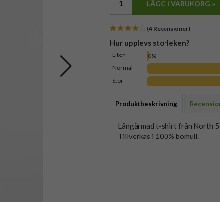
LÄGG I VARUKORG »
(4 Recensioner)
Hur upplevs storleken?
Liten
0%
Normal
Stor
Produktbeskrivning
Recensio
Långärmad t-shirt från North 
Tillverkas i 100% bomull.