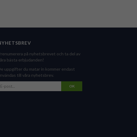
NYHETSBREV
renumerera på nyhetsbrevet och ta del av
åra bästa erbjudanden!
e uppgifter du matar in kommer endast
nvändas till våra nyhetsbrev.
OK