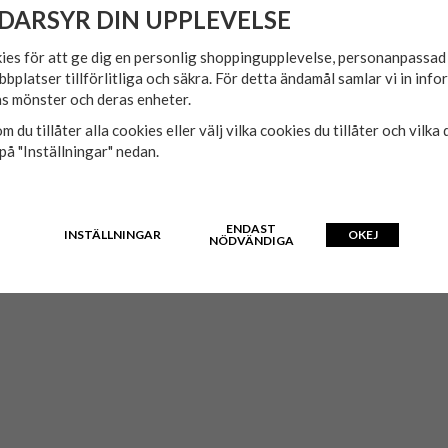
DARSYR DIN UPPLEVELSE
ies för att ge dig en personlig shoppingupplevelse, personanpassa
bbplatser tillförlitliga och säkra. För detta ändamål samlar vi in inf
s mönster och deras enheter.
m du tillåter alla cookies eller välj vilka cookies du tillåter och vilka 
på "Inställningar" nedan.
ENDAST
INSTÄLLNINGAR
OKEJ
NÖDVÄNDIGA