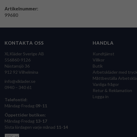
Artikelnummer:
99680
KONTAKTA OSS
HANDLA
XLKläder Sverige AB
Kundtjänst
556860-9126
Villkor
Nästansjö 36
Butik
912 92 Vilhelmina
Arbetskläder med tryc
Måttbeställa Arbetsklä
info@xlklader.se
Vanliga frågor
0940 – 340 61
Retur & Reklamation
Logga in
Telefontid:
Måndag-Fredag
09-11
Öppettider butiken:
Måndag-Fredag
13-17
Sista lördagen varje månad
11-14