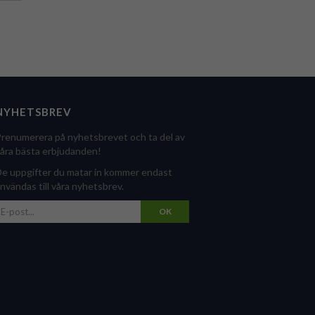
NYHETSBREV
renumerera på nyhetsbrevet och ta del av
åra bästa erbjudanden!
e uppgifter du matar in kommer endast
nvändas till våra nyhetsbrev.
OK