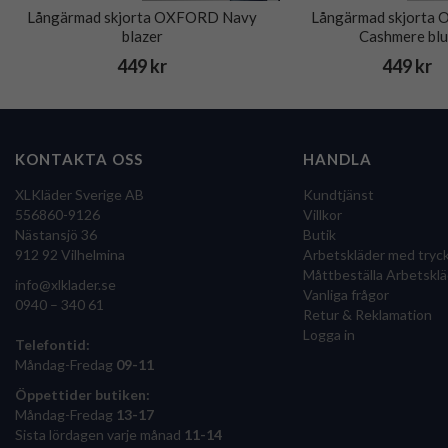
Långärmad skjorta OXFORD Navy
Långärmad skjorta
blazer
Cashmere bl
449 kr
449 kr
KONTAKTA OSS
HANDLA
XLKläder Sverige AB
Kundtjänst
556860-9126
Villkor
Nästansjö 36
Butik
912 92 Vilhelmina
Arbetskläder med tryc
Måttbeställa Arbetsklä
info@xlklader.se
Vanliga frågor
0940 – 340 61
Retur & Reklamation
Logga in
Telefontid:
Måndag-Fredag
09-11
Öppettider butiken:
Måndag-Fredag
13-17
Sista lördagen varje månad
11-14