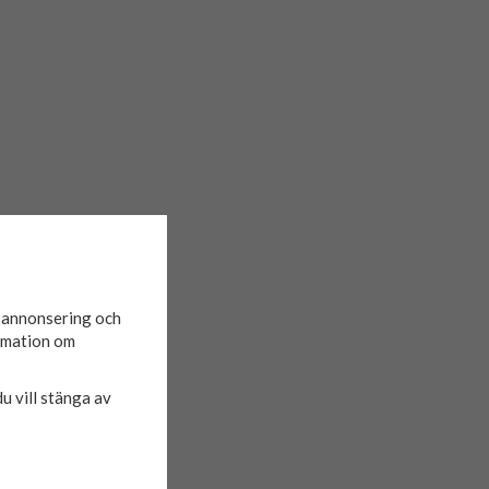
d annonsering och
ormation om
du vill stänga av