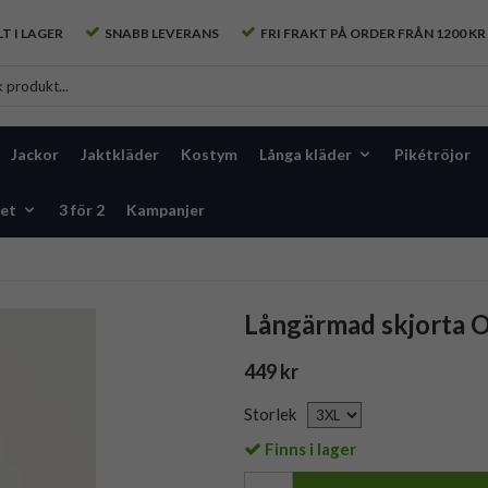
T I LAGER
SNABB LEVERANS
FRI FRAKT PÅ ORDER FRÅN 1200 KR
Jackor
Jaktkläder
Kostym
Långa kläder
Pikétröjor
et
3 för 2
Kampanjer
Långärmad skjorta 
449 kr
Storlek
Finns i lager