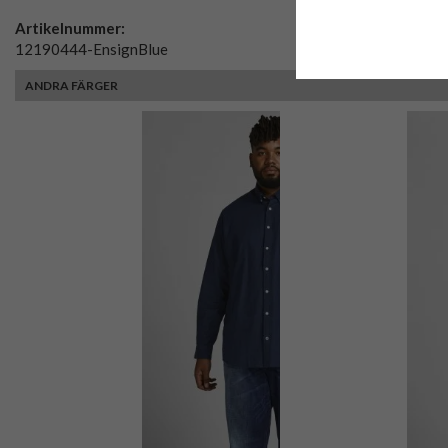
Artikelnummer:
12190444-EnsignBlue
ANDRA FÄRGER