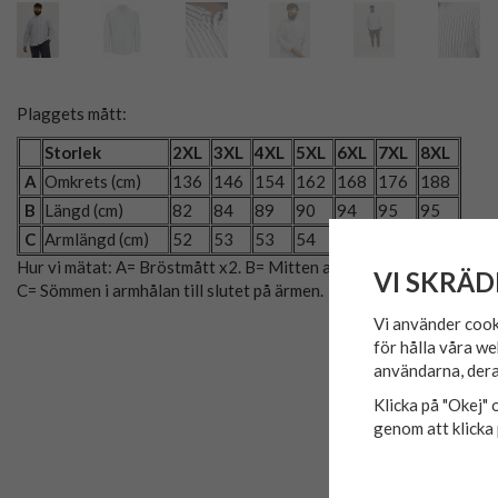
Plaggets mått:
Storlek
2XL
3XL
4XL
5XL
6XL
7XL
8XL
A
Omkrets (cm)
136
146
154
162
168
176
188
B
Längd (cm)
82
84
89
90
94
95
95
C
Armlängd (cm)
52
53
53
54
55
55
55
Hur vi mätat: A= Bröstmått x2. B= Mitten av axeln till plaggets slu
VI SKRÄD
C= Sömmen i armhålan till slutet på ärmen.
Vi använder cook
för hålla våra we
användarna, dera
Klicka på "Okej" o
genom att klicka 