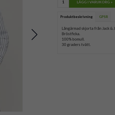
LÄGG I VARUKORG »
Produktbeskrivning
GPSR
Långärmad skjorta från Jack & 
Bröstficka.
100% bomull.
30 graders tvätt.