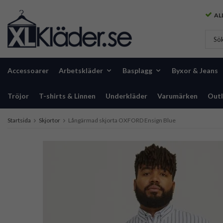
ALL
Accessoarer
Arbetskläder
Basplagg
Byxor & Jeans
Tröjor
T-shirts & Linnen
Underkläder
Varumärken
Outl
Startsida
Skjortor
Långärmad skjorta OXFORD Ensign Blue