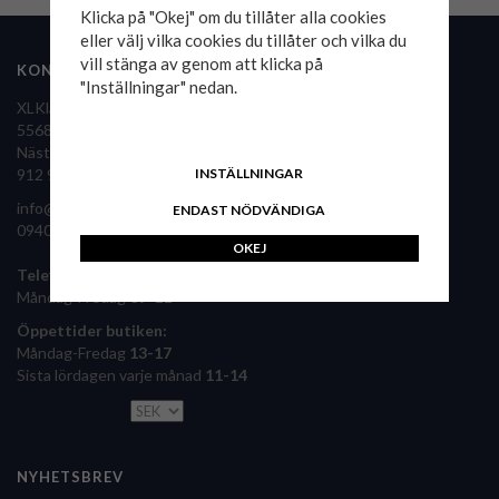
Klicka på "Okej" om du tillåter alla cookies
eller välj vilka cookies du tillåter och vilka du
vill stänga av genom att klicka på
KONTAKTA OSS
FÖLJ OSS
"Inställningar" nedan.
XLKläder Sverige AB
556860-9126
Nästansjö 36
XLKläder i pressen
INSTÄLLNINGAR
912 92 Vilhelmina
info@xlklader.se
ENDAST NÖDVÄNDIGA
0940 – 340 61
OKEJ
Telefontid:
Måndag-Fredag
09-11
Öppettider butiken:
Måndag-Fredag
13-17
Sista lördagen varje månad
11-14
NYHETSBREV