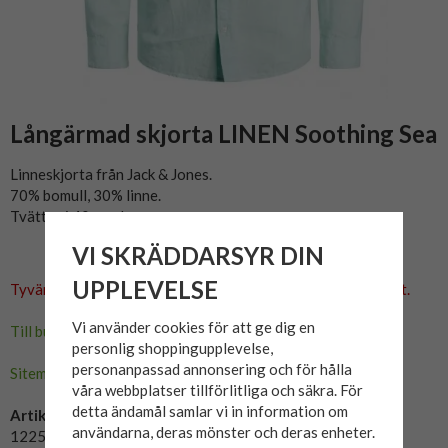
Långärmad skjorta LINEN Soothing Sea
Linneskjorta från Jack & Jones.
70% bomull, 30% linne.
Tvättas i 40 grader.
VI SKRÄDDARSYR DIN
UPPLEVELSE
Tyvärr ingår inte denna produkt i vårt sortiment för tillfället.
Vi använder cookies för att ge dig en
Till butikens startsida »
personlig shoppingupplevelse,
personanpassad annonsering och för hålla
Sitemap »
våra webbplatser tillförlitliga och säkra. För
detta ändamål samlar vi in information om
Artikelnummer:
användarna, deras mönster och deras enheter.
12253720-SoothingSea