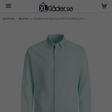
Startsida
Skjortor
Långärmad skjorta LINEN Soothing Sea
Produkten har blivit tillagd i varukorgen