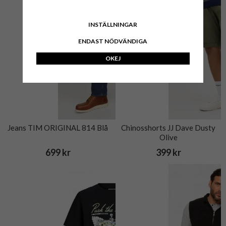
INSTÄLLNINGAR
ENDAST NÖDVÄNDIGA
OKEJ
Jeans TIM ORIGINAL 814 Blå
Chinosshorts JJ Dave Dusty
Olive
699 kr
399 kr