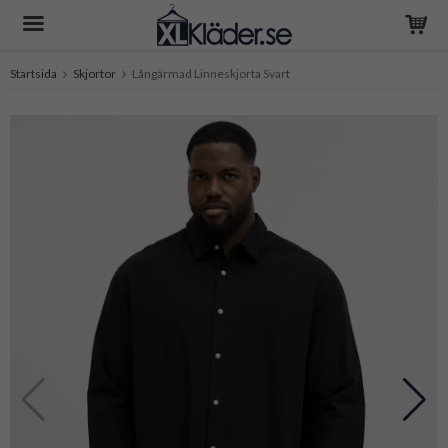
Startsida
Skjortor
Långärmad Linneskjorta Svart
Produkten har blivit tillagd i varukorgen