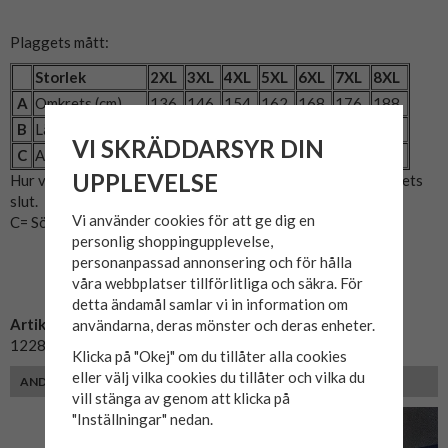
Plaggets mått:
Storlek
2XL
3XL
4XL
5XL
6XL
7XL
8XL
A
Omkrets (cm)
136
146
154
162
168
176
188
B
Längd (cm)
82
84
89
90
94
95
95
VI SKRÄDDARSYR DIN
C
Armlängd (cm)
52
53
53
54
55
55
55
UPPLEVELSE
Hur vi mätat: A= Bröstmått x2. B= Mitten av axeln till plaggets
slut.
Vi använder cookies för att ge dig en
C= Sömmen i armhålan till slutet på ärmen.
personlig shoppingupplevelse,
personanpassad annonsering och för hålla
våra webbplatser tillförlitliga och säkra. För
detta ändamål samlar vi in information om
Artikelnummer:
användarna, deras mönster och deras enheter.
12288651-svart
Klicka på "Okej" om du tillåter alla cookies
eller välj vilka cookies du tillåter och vilka du
ANDRA KUNDER MED SAMMA PASSFORM VALDE ÄVEN
vill stänga av genom att klicka på
"Inställningar" nedan.