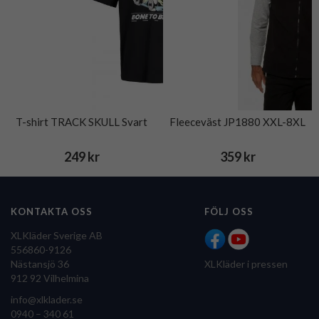
T-shirt TRACK SKULL Svart
Fleeceväst JP1880 XXL-8XL
249 kr
359 kr
KONTAKTA OSS
FÖLJ OSS
XLKläder Sverige AB
556860-9126
Nästansjö 36
XLKläder i pressen
912 92 Vilhelmina
info@xlklader.se
0940 – 340 61