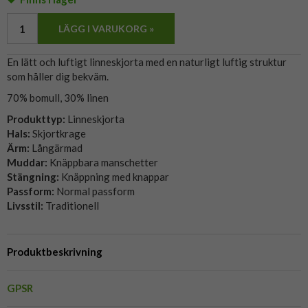
LÄGG I VARUKORG »
En lätt och luftigt linneskjorta med en naturligt luftig struktur
som håller dig bekväm.
70% bomull, 30% linen
Produkttyp:
Linneskjorta
Hals:
Skjortkrage
Ärm:
Långärmad
Muddar:
Knäppbara manschetter
Stängning:
Knäppning med knappar
Passform:
Normal passform
Livsstil:
Traditionell
Produktbeskrivning
GPSR