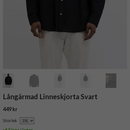
Långärmad Linneskjorta Svart
449 kr
Storlek
Finns i lager